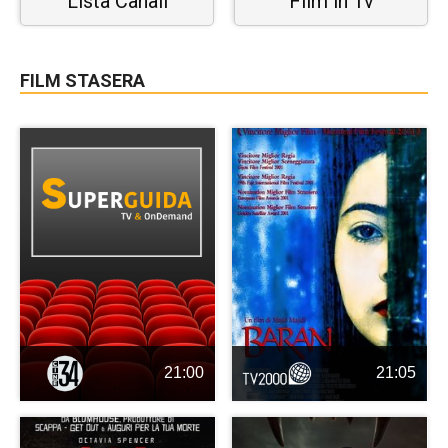
Lista Canali
Film in Tv
FILM STASERA
21:00
21:05