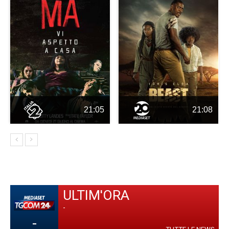
21:05
21:08
ULTIM'ORA
-
-