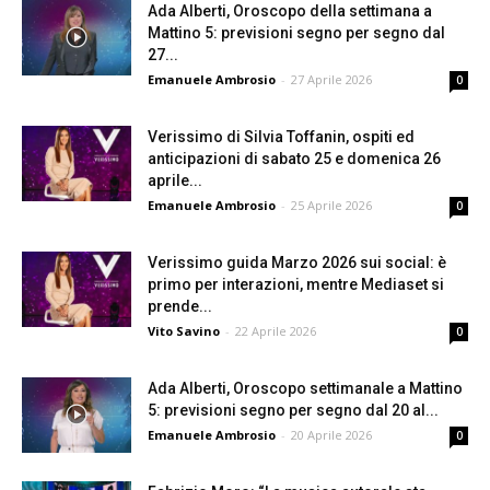
Ada Alberti, Oroscopo della settimana a
Mattino 5: previsioni segno per segno dal
27...
Emanuele Ambrosio
-
27 Aprile 2026
0
Verissimo di Silvia Toffanin, ospiti ed
anticipazioni di sabato 25 e domenica 26
aprile...
Emanuele Ambrosio
-
25 Aprile 2026
0
Verissimo guida Marzo 2026 sui social: è
primo per interazioni, mentre Mediaset si
prende...
Vito Savino
-
22 Aprile 2026
0
Ada Alberti, Oroscopo settimanale a Mattino
5: previsioni segno per segno dal 20 al...
Emanuele Ambrosio
-
20 Aprile 2026
0