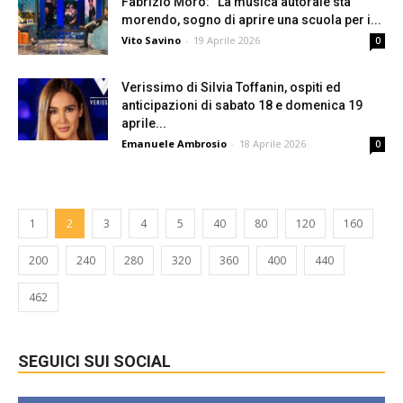
Fabrizio Moro: “La musica autorale sta
morendo, sogno di aprire una scuola per i...
Vito Savino
-
19 Aprile 2026
0
Verissimo di Silvia Toffanin, ospiti ed
anticipazioni di sabato 18 e domenica 19
aprile...
Emanuele Ambrosio
-
18 Aprile 2026
0
1
2
3
4
5
40
80
120
160
200
240
280
320
360
400
440
462
SEGUICI SUI SOCIAL