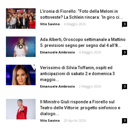
L’ironia di Fiorello: “Foto della Meloni in
sottoveste? La Schlein rincara: ‘In giro ci...
Vito Savino
-
6 Maggio 2026
0
Ada Alberti, Oroscopo settimanale a Mattino
5: previsioni segno per segno dal 4 all’8...
Emanuele Ambrosio
-
4 Maggio 2026
0
Verissimo di Silvia Toffanin, ospiti ed
anticipazioni di sabato 2 e domenica 3
maggio...
Emanuele Ambrosio
-
2 Maggio 2026
0
Il Ministro Giuli risponde a Fiorello sul
Teatro delle Vittorie: progetto sinfonico e
dialogo...
Vito Savino
-
29 Aprile 2026
0