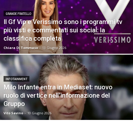
GRANDE FRATELLO
Il Gf Vip e Verissimo sono i programmi tv
più visti e commentati sui social: la
classifica completa
Chiara Di Tommaso
-
13 Giugno 2026
INFOTAINMENT
Milo Infante entra in Mediaset: nuovo
ruolo di vertice nell’informazione del
Gruppo
Vito Savino
-
10 Giugno 2026