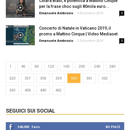
Chiara Biasi, è polemica a Mattino Cinque
per la frase choc sugli 80mila euro...
Emanuele Ambrosio
-
4 Dicembre 2019
0
Concerto di Natale in Vaticano 2019, il
promo a Mattino Cinque | Video Mediaset
Emanuele Ambrosio
-
3 Dicembre 2019
0
1
40
80
120
160
200
240
280
320
357
358
359
360
361
362
363
400
440
462
SEGUICI SUI SOCIAL
540,000
Fans
MI PIACE