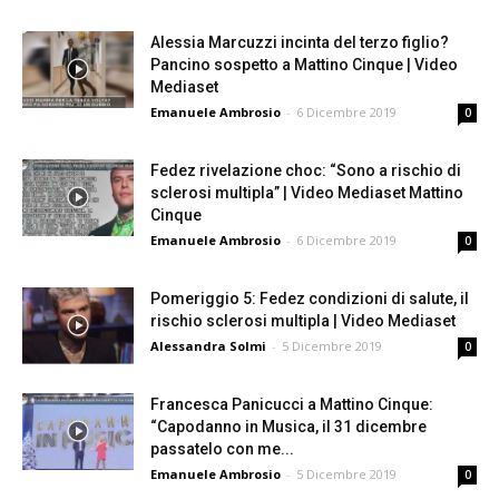
Alessia Marcuzzi incinta del terzo figlio?
Pancino sospetto a Mattino Cinque | Video
Mediaset
Emanuele Ambrosio
-
6 Dicembre 2019
0
Fedez rivelazione choc: “Sono a rischio di
sclerosi multipla” | Video Mediaset Mattino
Cinque
Emanuele Ambrosio
-
6 Dicembre 2019
0
Pomeriggio 5: Fedez condizioni di salute, il
rischio sclerosi multipla | Video Mediaset
Alessandra Solmi
-
5 Dicembre 2019
0
Francesca Panicucci a Mattino Cinque:
“Capodanno in Musica, il 31 dicembre
passatelo con me...
Emanuele Ambrosio
-
5 Dicembre 2019
0