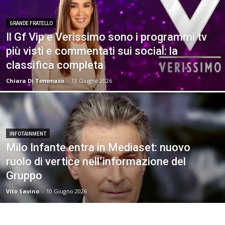
GRANDE FRATELLO
Il Gf Vip e Verissimo sono i programmi tv
più visti e commentati sui social: la
classifica completa
Chiara Di Tommaso
-
13 Giugno 2026
INFOTAINMENT
Milo Infante entra in Mediaset: nuovo
ruolo di vertice nell’informazione del
Gruppo
Vito Savino
-
10 Giugno 2026