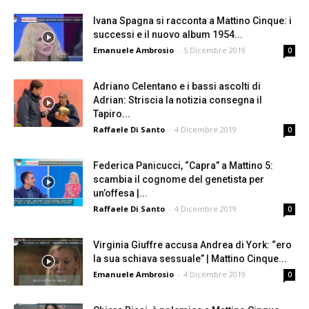
Ivana Spagna si racconta a Mattino Cinque: i
successi e il nuovo album 1954...
Emanuele Ambrosio
-
5 Dicembre 2019
0
Adriano Celentano e i bassi ascolti di
Adrian: Striscia la notizia consegna il
Tapiro...
Raffaele Di Santo
-
4 Dicembre 2019
0
Federica Panicucci, “Capra” a Mattino 5:
scambia il cognome del genetista per
un’offesa |...
Raffaele Di Santo
-
4 Dicembre 2019
0
Virginia Giuffre accusa Andrea di York: “ero
la sua schiava sessuale” | Mattino Cinque...
Emanuele Ambrosio
-
4 Dicembre 2019
0