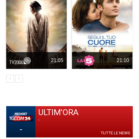
21:05
21:10
ULTIM'ORA
-
-
TUTTE LE NEWS