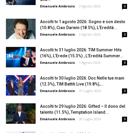
Emanuele Ambrosio
-
3 Agosto 2026
0
Ascolti tv 1 agosto 2026: Sogno e son desto
(10.8%), Ciao Darwin (18.5%), L’Eredità...
Emanuele Ambrosio
-
2 Agosto 2026
0
Ascolti tv 31 luglio 2026: TIM Summer Hits
(16%), L’Erede (15.3%) , L’Eredità Summer...
Emanuele Ambrosio
-
1 Agosto 2026
0
Ascolti tv 30 luglio 2026: Doc Nelle tue mani
(12.3%), TIM Battiti Live (19.8%),...
Emanuele Ambrosio
-
31 Luglio 2026
0
Ascolti tv 29 luglio 2026: Gifted – Il dono del
talento (11.5%), Temptation Island...
Emanuele Ambrosio
-
30 Luglio 2026
0