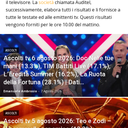
il televisore. La
società
chiamata Auditel,
successivamente, elabora tutti i risultati e li fornisce a
tutte le testate ed alle emittenti tv. Questi risultati
vengono forniti per le ore 10.00 del mattino.
ASCOLTI
Ascolti tv 6 agosto 2026: Doc Nelle tue
mani (13.3%), TIM Battiti Live (17.1%),
L’Eredità Summer (16.2%), La Ruota
della Fortuna (28.1%) | Dati...
Emanuele Ambrosio
-
7 Agosto 2026
ASCOLTI
Ascolti tv 5 agosto 2026: Teo e Zodì –