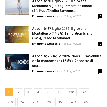
Ascolti tv 28 luglio 2026: Il giovane
Montalbano (13.4%) Temptation Island
(34.1%), L’Eredità Summer...
Emanuele Ambrosio
-
29 Luglio 2026
0
Ascolti tv 27 luglio 2026: Il giovane
Montalbano (14.3%), Temptation Island
(34%), L’Eredità Summer...
Emanuele Ambrosio
-
28 Luglio 2026
0
Ascolti tv, 26 luglio 2026: Noos – L’avventura
della conoscenza (12.5%), Racconto di
una...
Emanuele Ambrosio
-
27 Luglio 2026
0
1
2
3
4
40
80
120
160
200
240
280
320
360
400
427