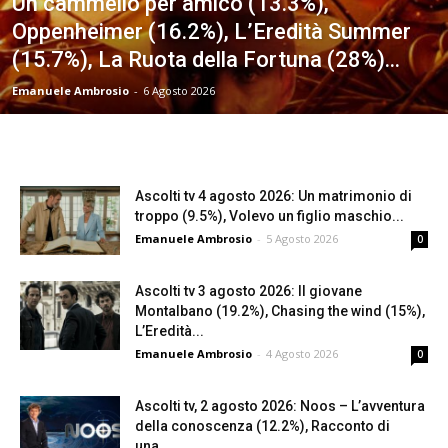
Un cammello per amico (13.3%),
Oppenheimer (16.2%), L’Eredità Summer
(15.7%), La Ruota della Fortuna (28%)...
Emanuele Ambrosio
-
6 Agosto 2026
Ascolti tv 4 agosto 2026: Un matrimonio di
troppo (9.5%), Volevo un figlio maschio...
Emanuele Ambrosio
-
5 Agosto 2026
0
Ascolti tv 3 agosto 2026: Il giovane
Montalbano (19.2%), Chasing the wind (15%),
L’Eredità...
Emanuele Ambrosio
-
4 Agosto 2026
0
Ascolti tv, 2 agosto 2026: Noos – L’avventura
della conoscenza (12.2%), Racconto di
una...