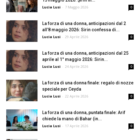
15 maggio 2026: Şirin in...
Lucia Lusi
-
7 Maggio 2026
0
La forza di una donna, anticipazioni dal 2
all’8 maggio 2026: Sirin confessa di...
Lucia Lusi
-
29 Aprile 2026
0
La forza di una donna, anticipazioni dal 25
aprile al 1° maggio 2026: Sirin...
Lucia Lusi
-
24 Aprile 2026
0
La forza di una donna finale: regalo di nozze
speciale per Ceyda
Lucia Lusi
-
22 Aprile 2026
0
La forza di una donna, puntata finale: Arif
chiede la mano di Bahar (in...
Lucia Lusi
-
17 Aprile 2026
0