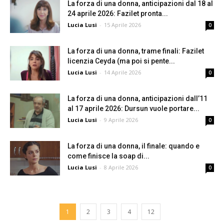
La forza di una donna, anticipazioni dal 18 al
24 aprile 2026: Fazilet pronta...
Lucia Lusi
-
15 Aprile 2026
0
La forza di una donna, trame finali: Fazilet
licenzia Ceyda (ma poi si pente...
Lucia Lusi
-
14 Aprile 2026
0
La forza di una donna, anticipazioni dall’11
al 17 aprile 2026: Dursun vuole portare...
Lucia Lusi
-
9 Aprile 2026
0
La forza di una donna, il finale: quando e
come finisce la soap di...
Lucia Lusi
-
8 Aprile 2026
0
1
2
3
4
12