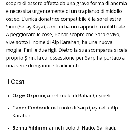
scopre di essere affetta da una grave forma di anemia
e necessita urgentemente di un trapianto di midollo
osseo.
L’unica donatrice compatibile è la sorellastra
Şirin (Seray Kaya), con cui ha un rapporto conflittuale.
A peggiorare le cose, Bahar scopre che Sarp è vivo,
vive sotto il nome di Alp Karahan, ha una nuova
moglie, Pırıl, e due figli.
Dietro la sua scomparsa si cela
proprio Şirin, la cui ossessione per Sarp ha portato a
una serie di inganni e tradimenti.
Il Cast
Özge Özpirinçci
nel ruolo di Bahar Çeşmeli
Caner Cindoruk
nel ruolo di Sarp Çeşmeli / Alp
Karahan
Bennu Yıldırımlar
nel ruolo di Hatice Sarıkadı,