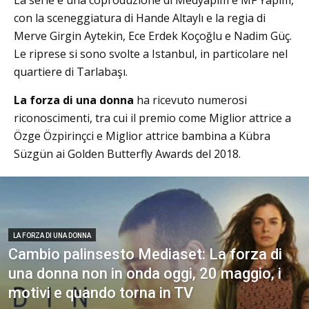
La serie è una coproduzione di Medyapım e MF Yapım,
con la sceneggiatura di Hande Altaylı e la regia di
Merve Girgin Aytekin, Ece Erdek Koçoğlu e Nadim Güç.
Le riprese si sono svolte a Istanbul, in particolare nel
quartiere di Tarlabaşı.
La forza di una donna
ha ricevuto numerosi
riconoscimenti, tra cui il premio come Miglior attrice a
Özge Özpirinçci e Miglior attrice bambina a Kübra
Süzgün ai Golden Butterfly Awards del 2018.
LA FORZA DI UNA DONNA
Cambio palinsesto Mediaset: La forza di
una donna non in onda oggi, 20 maggio, i
motivi e quando torna in TV