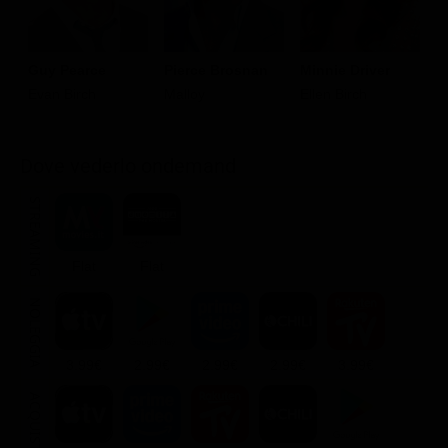
Guy Pearce
Pierce Brosnan
Minnie Driver
O
Evan Birch
Malloy
Ellen Birch
J
Dove vederlo ondemand
STREAMING
Flat
Flat
NOLEGGIA
3.99€
2.99€
2.99€
2.99€
3.99€
ACQUISTA