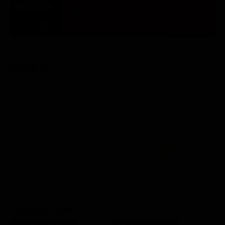
Giappone, tifone Dolphin si abbatte su Okinawa:
cinque feriti
09:26
TUTTE LE NEWS
GUIDA TV
Ora in Onda
Serata
21:08
21:14
21:15
21:25
22:50
23:00
21:10
21:15
21:19
21:30
22:51
23:03
Lista Canali
Film in TV
SCARICA L'APP