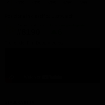
7.99€
7.99€
7.99€
6.99€
7.99€
Posizione in classifica Justwatch
Posizione attuale
Posizioni guadagnate
#8190
6
Trailer del film Doppia colpa
STASERA IN TV