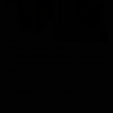
Le interviste in esclusiva
Tempesta D’amore
Temptation Island
Film da vedere
Il Paradiso delle signore
Ultima Fermata
Piattaforme streaming
Un Posto al Sole
Talent show
Apple TV Plus
Segreti di Famiglia
Infotainment
Discovery Plus
The Family
Game Show
Disney plus
Trama Doppia colpa
Uomini e Donne
NetFlix
Evan Birch è un professore di filosofia che insegna in un
rinomato college, considerato da tutti una persona mite e
Gossip
Now TV
intelligente. Un giorno scompare improvvisamente una
Sport in tv
Paramount Plus
studentessa e la moglie dell'uomo inizia a nutrire dei
Cartoni Anime e Manga
Prime Video
sospetti su di lui. Lo stesso detective Malloy, incaricato
Vip e Personaggi Tv
RaiPlay
delle indagini, sembra convinto della sua colpevolezza.
Evan si troverà ad affrontare una situazione che potrebbe
Musica
rovinare per sempre la sua carriera e la sua famiglia.
Oroscopo Paolo Fox