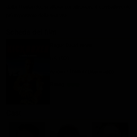
Classifiche
della Thailandia, si allena per affrontare il combattimento
più importante della sua vita.
Migliori film
Migliori Serie TV
Scheda del film
Regia: David Worth
US 1989
Azione / Thriller / Drammatico
Rating:
Cast