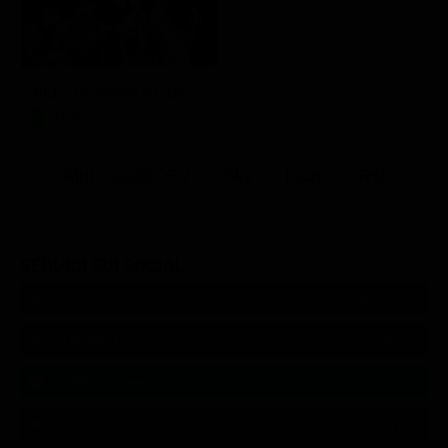
Aldo, Giovanni e Giacomo - Anplagghed
Teatro
Altri Canali DTV
Sky
Dazn
Rsi
SEGUICI SUI SOCIAL
540,000
Fans
MI PIACE
550,000
Follower
SEGUI
9,300
Follower
SEGUI
290,000
Iscritti
ISCRIVITI