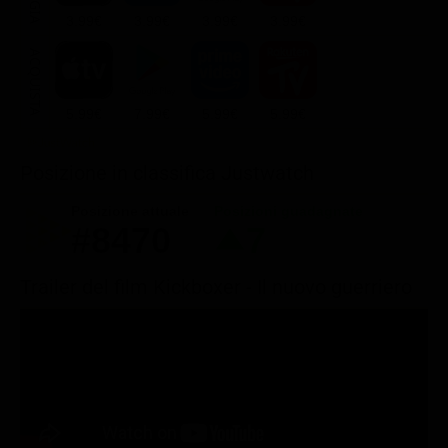
3.99€
3.99€
3.99€
3.99€
ACQUISTA
5.99€
7.99€
5.99€
5.99€
Posizione in classifica Justwatch
Posizione attuale
Posizioni guadagnate
#8470
7
Trailer del film Kickboxer - Il nuovo guerriero