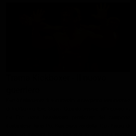
Le interviste in esclusiva
Tempesta D’amore
Temptation Island
Film da vedere
Il Paradiso delle signore
Ultima Fermata
Piattaforme streaming
Un Posto al Sole
Talent show
Apple TV Plus
Segreti di Famiglia
Infotainment
Discovery Plus
The Family
Game Show
Disney plus
Uomini e Donne
NetFlix
Trama Kickboxer - Il nuovo
Gossip
Now TV
Sport in tv
Paramount Plus
guerriero
Cartoni Anime e Manga
Prime Video
Kurt è l'allenatore di suo fratello, il campione statunitense
di kickboxing Eric Sloan. Quando assiste all'incontro in
Vip e Personaggi Tv
RaiPlay
cui Eric viene brutalmente paralizzato dal campione
Musica
thailandese Tong Po, Kurt giura vendetta. Con l'aiuto di
Oroscopo Paolo Fox
Xian, un maestro locale che vive in una zona remota