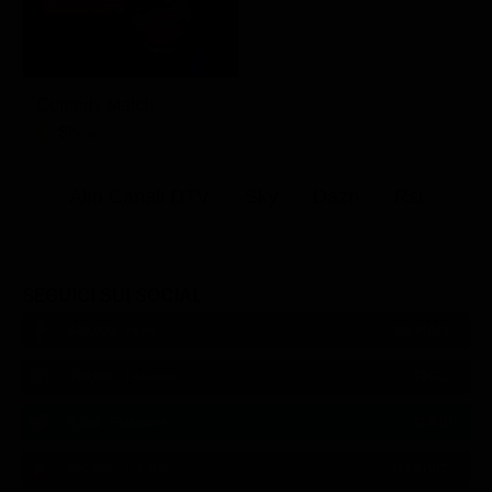
Comedy Match
Show
Altri Canali DTV
Sky
Dazn
Rsi
SEGUICI SUI SOCIAL
540,000
Fans
MI PIACE
550,000
Follower
SEGUI
9,300
Follower
SEGUI
290,000
Iscritti
ISCRIVITI