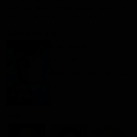
Classifiche
uomini, ma ulteriori problemi sorgono quando il suo
superiore viene trovato morto, forse suicida.
Migliori film
Migliori Serie TV
Scheda del film
Regia: Simon West
DE, US 1999
Thriller / Mistero / Drammatico / Crime
Rating:
Cast