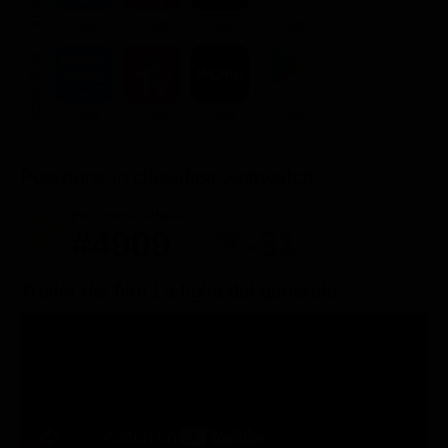
2.99€
3.99€
3.99€
3.99€
ACQUISTA
7.99€
7.99€
7.99€
4.99€
Posizione in classifica Justwatch
Posizione attuale
Posizioni perse
#4909
-31
Trailer del film La figlia del generale