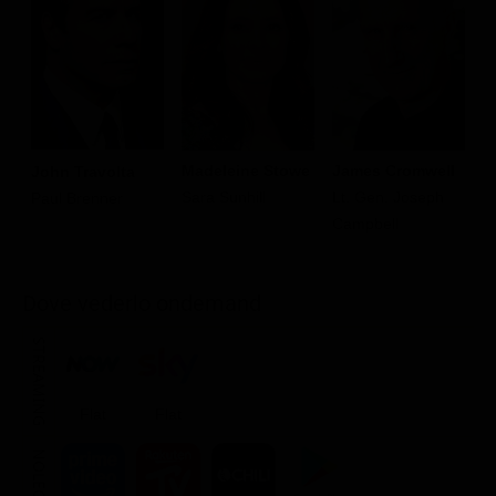
Madeleine Stowe
James Cromwell
T
John Travolta
Sara Sunhill
Lt. Gen. Joseph
C
Paul Brenner
Campbell
Dove vederlo ondemand
STREAMING
Flat
Flat
NOLEGGIA