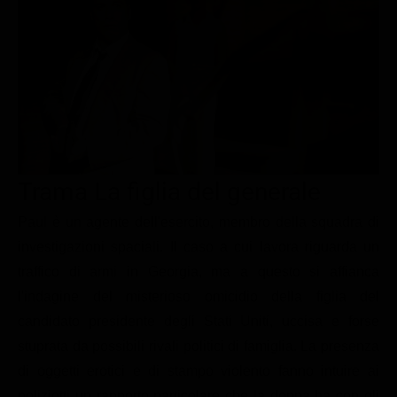
Le interviste in esclusiva
Tempesta D’amore
Temptation Island
Film da vedere
Il Paradiso delle signore
Ultima Fermata
Piattaforme streaming
Un Posto al Sole
Talent show
Apple TV Plus
Segreti di Famiglia
Infotainment
Discovery Plus
The Family
Game Show
Disney plus
Trama La figlia del generale
Uomini e Donne
NetFlix
Paul è un agente dell'esercito, membro della squadra di
Gossip
Now TV
investigazioni spaciali. Il caso a cui lavora riguarda un
Sport in tv
Paramount Plus
traffico di armi in Georgia, ma a questo si affianca
Cartoni Anime e Manga
Prime Video
l'indagine del misterioso omicidio della figlia del
Vip e Personaggi Tv
RaiPlay
candidato presidente degli Stati Uniti, uccisa e forse
stuprata da possibili rivali politici di famiglia. La presenza
Musica
di oggetti erotici e di stampo violento fanno intuire ai
Oroscopo Paolo Fox
poliziotti un rapporto particolare che la donna ha con gli