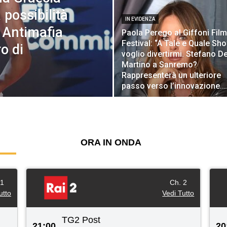
 possibilità
IN EVIDENZA
a Antimafia
Paola Perego al Giffoni Film
Festival: “A Tale e Quale Sh
o di
voglio divertirmi. Stefano D
Martino a Sanremo?
Rappresenterà un ulteriore
passo verso l’innovazione...
 1
Ch. 2
utto
Vedi Tutto
TG2 Post
21:00
20