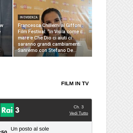
IN EVIDENZA
ow
Francesca Chillemi al Giffoni
e
Film Festival: “In Viola come il
mare e Che Dio ci aiuti ci
saranno grandi cambiamenti.
.
Sanremo con Stefano De...
FILM IN TV
Ch. 3
Vedi Tutto
Un posto al sole
:50