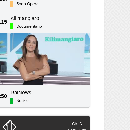
Soap Opera
Kilimangiaro
:15
Documentario
RaiNews
:50
Notizie
Ch. 6
Vedi Tutto