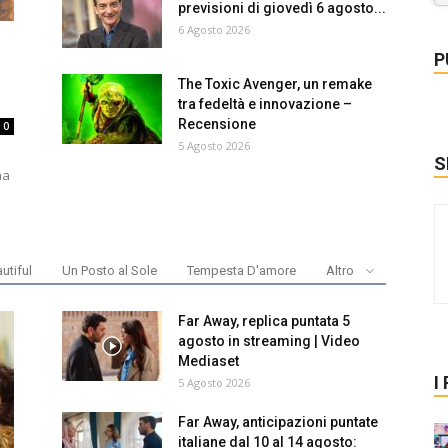
previsioni di giovedì 6 agosto...
6 Agosto 2026
P
The Toxic Avenger, un remake
tra fedeltà e innovazione –
Recensione
0
5 Agosto 2026
S
na
utiful
Un Posto al Sole
Tempesta D'amore
Altro
Far Away, replica puntata 5
agosto in streaming | Video
Mediaset
I
5 Agosto 2026
Far Away, anticipazioni puntate
italiane dal 10 al 14 agosto: