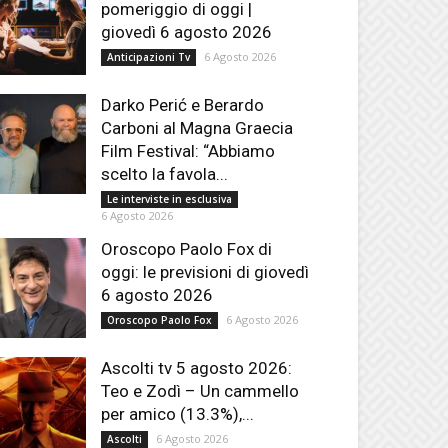
pomeriggio di oggi |
giovedì 6 agosto 2026
6 Agosto 2026
Anticipazioni Tv
Darko Perić e Berardo
Carboni al Magna Graecia
Film Festival: “Abbiamo
scelto la favola...
Le interviste in esclusiva
6 Agosto 2026
Oroscopo Paolo Fox di
oggi: le previsioni di giovedì
6 agosto 2026
6 Agosto 2026
Oroscopo Paolo Fox
Ascolti tv 5 agosto 2026:
Teo e Zodì – Un cammello
per amico (13.3%),...
6 Agosto 2026
Ascolti