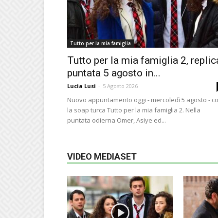
Tutto per la mia famiglia
Tutto per la mia famiglia 2, replic
puntata 5 agosto in...
Lucia Lusi
-
5 Agosto 2026
Nuovo appuntamento oggi - mercoledì 5 agosto - c
la soap turca Tutto per la mia famiglia 2. Nella
puntata odierna Omer, Asiye ed...
VIDEO MEDIASET