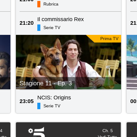
Rubrica
Il commissario Rex
21:20
21
Serie TV
Prima TV
Stagione 11 - Ep. 3
NCIS: Origins
23:05
00
Serie TV
 4
Ch. 5
utto
Vedi Tutto