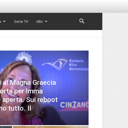
w
Serie TV
Altri
i al Magna Graecia
porta per Imma
 aperta. Sui reboot
o tutto. Il