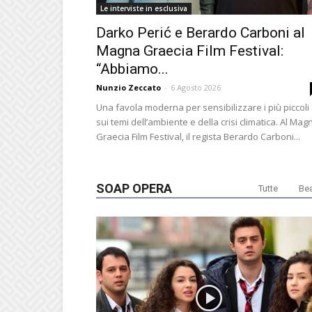
Le interviste in esclusiva
Darko Perić e Berardo Carboni al
Magna Graecia Film Festival:
“Abbiamo...
Nunzio Zeccato
-
6 Agosto 2026
Una favola moderna per sensibilizzare i più piccoli
sui temi dell’ambiente e della crisi climatica. Al Mag
Graecia Film Festival, il regista Berardo Carboni...
SOAP OPERA
Tutte
Bea