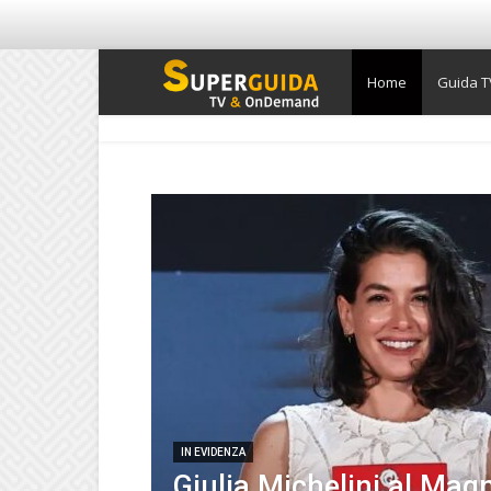
Super
Home
Guida T
Guida
TV
IN EVIDENZA
Giulia Michelini al Mag