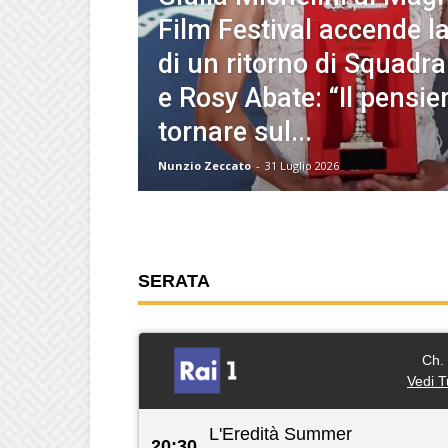
Film Festival accende la
di un ritorno di Squadr
e Rosy Abate: “Il pensier
tornare sul...
Nunzio Zeccato
-
31 Luglio 2026
SERATA
Ch.
Vedi T
L'Eredità Summer
20:30