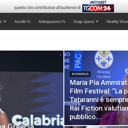
V
Ascolti Tv
Anticipazioni Tv
Soap opera
Reality Sho
IN EVIDENZA
Maria Pia Ammirat
Film Festival: “La 
Tataranni è sempre
Rai Fiction valutiam
pubblico...
na Graecia