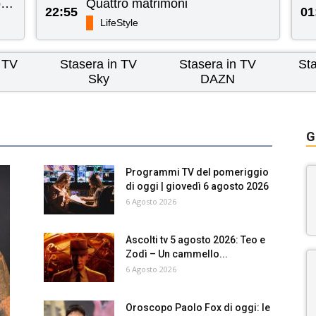
Ciclo La7 Doc: La torre di Babele Doc
Quattro matrimoni
22:55
01
LifeStyle
 TV
Stasera in TV
Stasera in TV
St
Sky
DAZN
G
Programmi TV del pomeriggio
di oggi | giovedì 6 agosto 2026
6 Agosto 2026
Ascolti tv 5 agosto 2026: Teo e
Zodì – Un cammello...
6 Agosto 2026
Oroscopo Paolo Fox di oggi: le