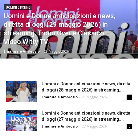
UOMINI E DONNE
Uomini e Donne anticipazioni e news,
diretta di oggi (29 maggio 2026) in
streaming, Trono Over e Classico –
Video Witty TV
Emanuele Ambrosio
-
29 Maggio 2026
Uomini e Donne anticipazioni e news, diretta
di oggi (28 maggio 2026) in streaming,...
Emanuele Ambrosio
-
28 Maggio 2026
0
Uomini e Donne anticipazioni e news, diretta
di oggi (27 maggio 2026) in streaming,...
Emanuele Ambrosio
-
27 Maggio 2026
0