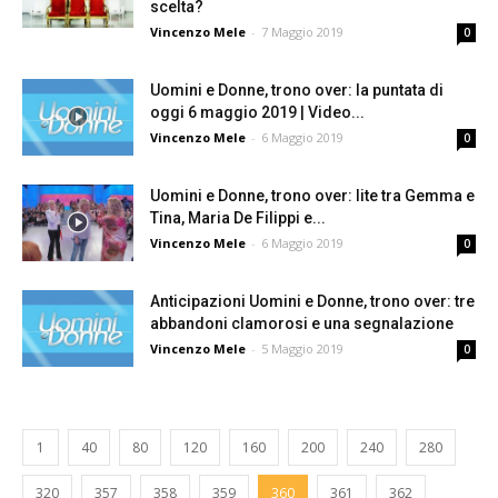
scelta?
Vincenzo Mele
-
7 Maggio 2019
0
Uomini e Donne, trono over: la puntata di
oggi 6 maggio 2019 | Video...
Vincenzo Mele
-
6 Maggio 2019
0
Uomini e Donne, trono over: lite tra Gemma e
Tina, Maria De Filippi e...
Vincenzo Mele
-
6 Maggio 2019
0
Anticipazioni Uomini e Donne, trono over: tre
abbandoni clamorosi e una segnalazione
Vincenzo Mele
-
5 Maggio 2019
0
1
40
80
120
160
200
240
280
320
357
358
359
360
361
362