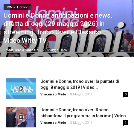
UOMINI E DONNE
Uomini e Donne anticipazioni e news,
diretta di oggi (29 maggio 2026) in
streaming, Trono Over e Classico –
Video Witty TV
Emanuele Ambrosio
-
29 Maggio 2026
Uomini e Donne, trono over: la puntata di
oggi 8 maggio 2019 | Video...
Vincenzo Mele
-
8 Maggio 2019
0
Uomini e Donne, trono over: Rocco
abbandona il programma in lacrime | Video
Vincenzo Mele
-
8 Maggio 2019
1