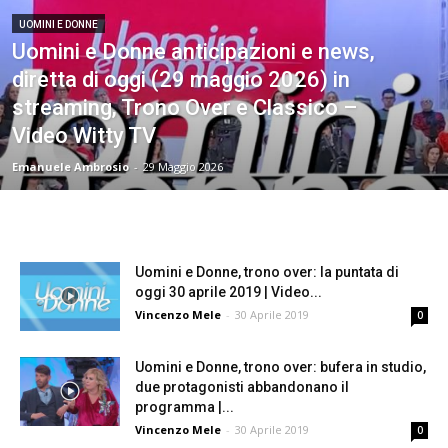
UOMINI E DONNE
Uomini e Donne anticipazioni e news,
diretta di oggi (29 maggio 2026) in
streaming, Trono Over e Classico –
Video Witty TV
Emanuele Ambrosio
-
29 Maggio 2026
Uomini e Donne, trono over: la puntata di
oggi 30 aprile 2019 | Video...
Vincenzo Mele
-
30 Aprile 2019
0
Uomini e Donne, trono over: bufera in studio,
due protagonisti abbandonano il
programma |...
Vincenzo Mele
-
30 Aprile 2019
0