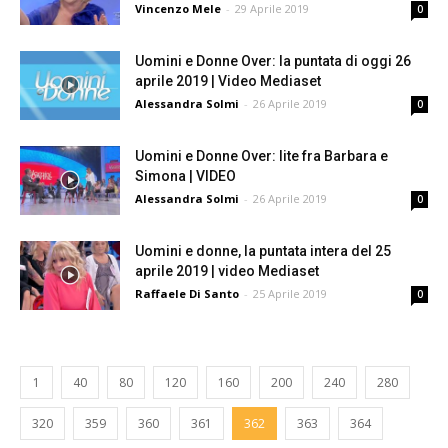
Vincenzo Mele
-
29 Aprile 2019
0
Uomini e Donne Over: la puntata di oggi 26
aprile 2019 | Video Mediaset
Alessandra Solmi
-
26 Aprile 2019
0
Uomini e Donne Over: lite fra Barbara e
Simona | VIDEO
Alessandra Solmi
-
26 Aprile 2019
0
Uomini e donne, la puntata intera del 25
aprile 2019 | video Mediaset
Raffaele Di Santo
-
25 Aprile 2019
0
1
40
80
120
160
200
240
280
320
359
360
361
362
363
364