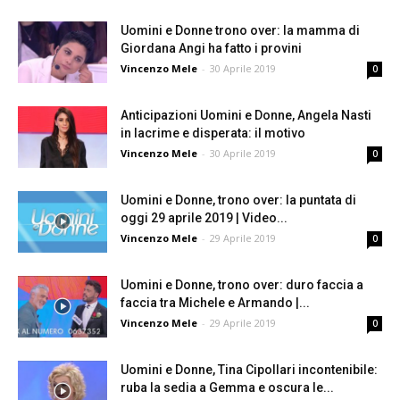
Uomini e Donne trono over: la mamma di
Giordana Angi ha fatto i provini
Vincenzo Mele
-
30 Aprile 2019
0
Anticipazioni Uomini e Donne, Angela Nasti
in lacrime e disperata: il motivo
Vincenzo Mele
-
30 Aprile 2019
0
Uomini e Donne, trono over: la puntata di
oggi 29 aprile 2019 | Video...
Vincenzo Mele
-
29 Aprile 2019
0
Uomini e Donne, trono over: duro faccia a
faccia tra Michele e Armando |...
Vincenzo Mele
-
29 Aprile 2019
0
Uomini e Donne, Tina Cipollari incontenibile:
ruba la sedia a Gemma e oscura le...