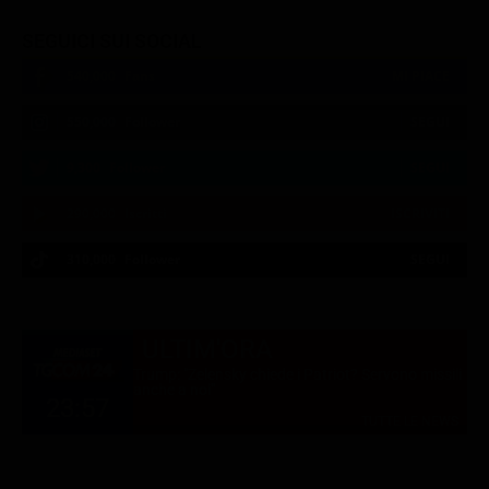
SEGUICI SUI SOCIAL
540,000
Fans
MI PIACE
550,000
Follower
SEGUI
9,300
Follower
SEGUI
290,000
Iscritti
ISCRIVITI
310,000
Follower
SEGUI
21:00
21:10
21:15
21:20
23:06
23:20
21:05
21:10
21:15
21:33
23:10
23:27
ULTIM'ORA
Trump: "Zelensky chiede i Patriot? Servono missili
anche a noi"
23:57
TUTTE LE NEWS