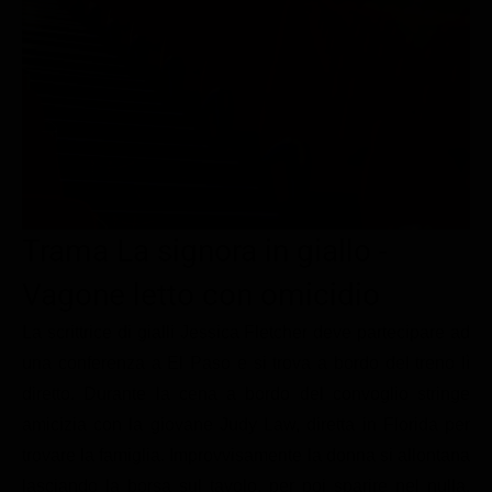
Le interviste in esclusiva
Tempesta D’amore
Temptation Island
Film da vedere
Il Paradiso delle signore
Ultima Fermata
Piattaforme streaming
Un Posto al Sole
Talent show
Apple TV Plus
Segreti di Famiglia
Infotainment
Discovery Plus
The Family
Game Show
Disney plus
Uomini e Donne
NetFlix
Trama La signora in giallo -
Gossip
Now TV
Vagone letto con omicidio
Sport in tv
Paramount Plus
La scrittrice di gialli Jessica Fletcher deve partecipare ad
Cartoni Anime e Manga
Prime Video
una conferenza a El Paso e si trova a bordo del treno lì
diretto. Durante la cena a bordo del convoglio stringe
Vip e Personaggi Tv
RaiPlay
amicizia con la giovane Judy Law, diretta in Florida per
Musica
trovare la famiglia. Improvvisamente la donna si allontana
Oroscopo Paolo Fox
lasciando la borsa sul tavolo, per poi sparire nel nulla.