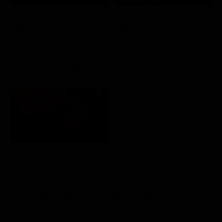
Stagione 1 - Ep. 1
La vera storia del Colosseo: ascesa e caduta
I delitti del BarLume
Documentario
Serie TV
21:30
Comedy Match
Show
Altri Canali DTV
Sky
Dazn
Rsi