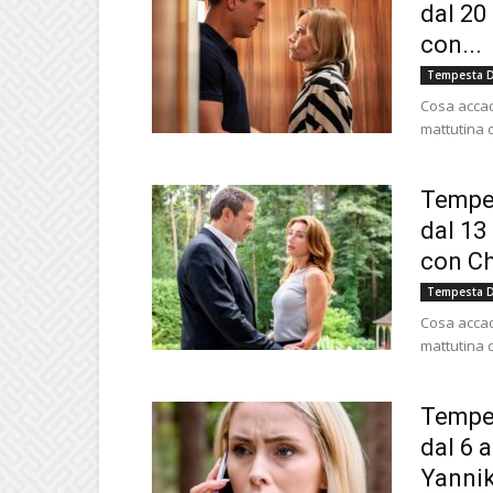
dal 20
con...
Tempesta D
Cosa accad
mattutina d
Tempes
dal 13
con Ch
Tempesta D
Cosa accad
mattutina d
Tempes
dal 6 a
Yannik,