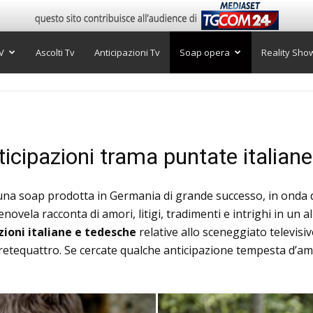
V
Ascolti Tv
Anticipazioni Tv
Soap opera
Reality Sho
cipazioni trama puntate italian
una soap prodotta in Germania di grande successo, in onda da
novela racconta di amori, litigi, tradimenti e intrighi in un a
zioni italiane e tedesche
relative allo sceneggiato televisiv
etequattro. Se cercate qualche anticipazione tempesta d’amo