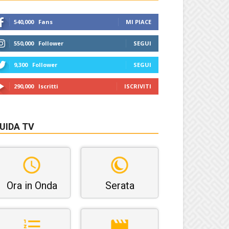
540,000
Fans
MI PIACE
550,000
Follower
SEGUI
9,300
Follower
SEGUI
290,000
Iscritti
ISCRIVITI
UIDA TV
Ora in Onda
Serata