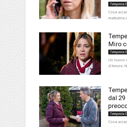
Tempesta D
Cosa accad
mattutina d
Tempes
Miro co
Tempesta D
Un nuovo c
d'Amore. N
Tempes
dal 29
preocc
Tempesta D
Cosa accad