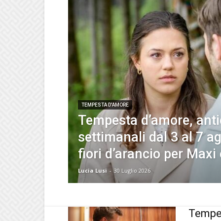
TEMPESTA D'AMORE
Tempesta d’amore, anti
settimanali dal 3 al 7 a
fiori d’arancio per Maxi
Lucia Lusi
-
30 Luglio 2026
Tempes