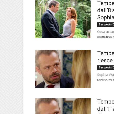
Tempes
dall’8
Sophia
Tempesta D
Cosa accad
mattutina d
Tempes
riesce
Tempesta D
Sophia Wag
tantissimi
Tempes
dal 1° 