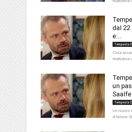
mattutina d
Tempes
dal 22
e...
Tempesta D
Cosa accad
mattutina d
Tempes
un pas
Saalfe
Tempesta D
Un nuovo c
d'Amore. N