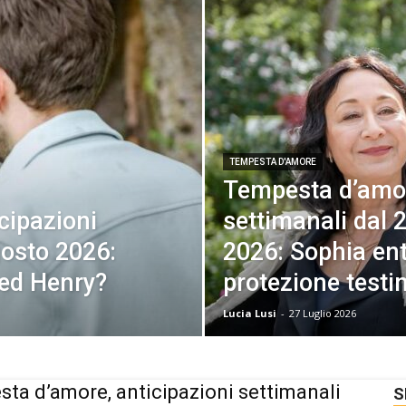
TEMPESTA D'AMORE
Tempesta d’amor
cipazioni
settimanali dal 2
gosto 2026:
2026: Sophia ent
 ed Henry?
protezione testi
Lucia Lusi
-
27 Luglio 2026
ta d’amore, anticipazioni settimanali
S