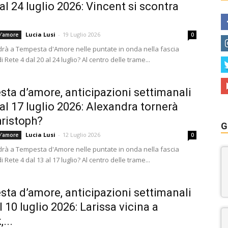
 al 24 luglio 2026: Vincent si scontra
Lucia Lusi
-
19 Luglio 2026
'amore
0
rà a Tempesta d'Amore nelle puntate in onda nella fascia
i Rete 4 dal 20 al 24 luglio? Al centro delle trame...
ta d’amore, anticipazioni settimanali
 al 17 luglio 2026: Alexandra tornerà
ristoph?
G
Lucia Lusi
-
12 Luglio 2026
'amore
0
rà a Tempesta d'Amore nelle puntate in onda nella fascia
i Rete 4 dal 13 al 17 luglio? Al centro delle trame...
ta d’amore, anticipazioni settimanali
l 10 luglio 2026: Larissa vicina a
...