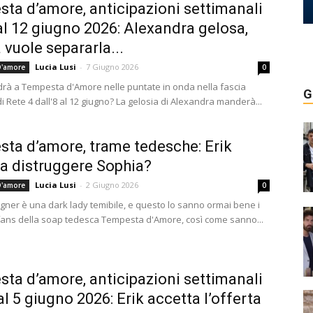
ta d’amore, anticipazioni settimanali
 al 12 giugno 2026: Alexandra gelosa,
 vuole separarla...
Lucia Lusi
-
7 Giugno 2026
'amore
0
rà a Tempesta d'Amore nelle puntate in onda nella fascia
G
i Rete 4 dall'8 al 12 giugno? La gelosia di Alexandra manderà...
ta d’amore, trame tedesche: Erik
 a distruggere Sophia?
Lucia Lusi
-
2 Giugno 2026
'amore
0
ner è una dark lady temibile, e questo lo sanno ormai bene i
 fans della soap tedesca Tempesta d'Amore, così come sanno...
ta d’amore, anticipazioni settimanali
al 5 giugno 2026: Erik accetta l’offerta