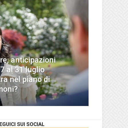
e, anticipazioni
7 al 31 luglio
ra nel piano di
moni?
EGUICI SUI SOCIAL