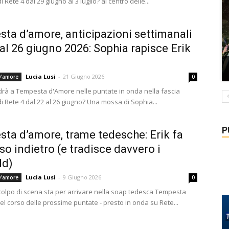
i Rete 4 dal 29 giugno al 3 luglio? al centro delle...
ta d’amore, anticipazioni settimanali
 al 26 giugno 2026: Sophia rapisce Erik
Lucia Lusi
-
21 Giugno 2026
'amore
0
rà a Tempesta d'Amore nelle puntate in onda nella fascia
i Rete 4 dal 22 al 26 giugno? Una mossa di Sophia...
P
ta d’amore, trame tedesche: Erik fa
so indietro (e tradisce davvero i
ld)
Lucia Lusi
-
9 Giugno 2026
'amore
0
olpo di scena sta per arrivare nella soap tedesca Tempesta
el corso delle prossime puntate - presto in onda su Rete...