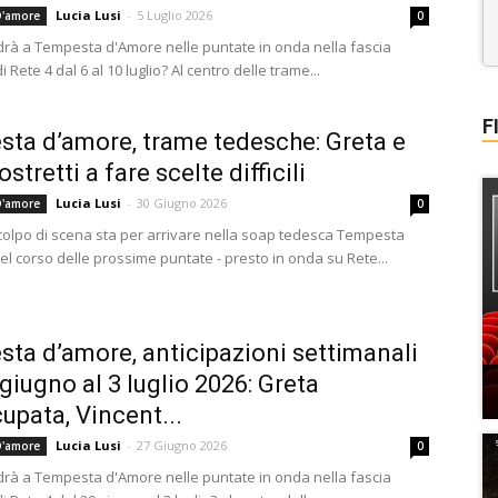
Lucia Lusi
-
5 Luglio 2026
'amore
0
rà a Tempesta d'Amore nelle puntate in onda nella fascia
i Rete 4 dal 6 al 10 luglio? Al centro delle trame...
F
ta d’amore, trame tedesche: Greta e
stretti a fare scelte difficili
Lucia Lusi
-
30 Giugno 2026
'amore
0
olpo di scena sta per arrivare nella soap tedesca Tempesta
el corso delle prossime puntate - presto in onda su Rete...
ta d’amore, anticipazioni settimanali
 giugno al 3 luglio 2026: Greta
upata, Vincent...
Lucia Lusi
-
27 Giugno 2026
'amore
0
rà a Tempesta d'Amore nelle puntate in onda nella fascia