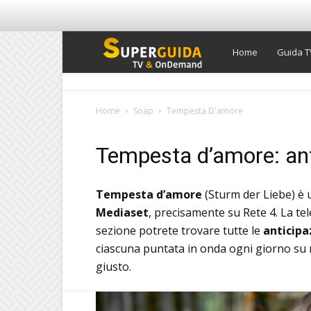
Super
Home
Guida T
Guida
Home
Soap
Tempesta D'amore
TV
Tempesta d’amore: anti
Tempesta d’amore
(Sturm der Liebe) è 
Mediaset
, precisamente su Rete 4. La tele
sezione potrete trovare tutte le
anticipa
ciascuna puntata in onda ogni giorno su r
giusto.