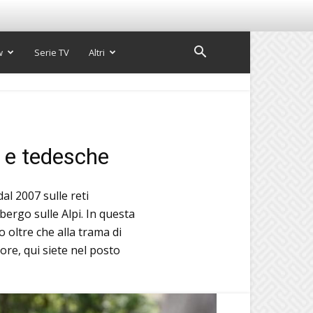
w
Serie TV
Altri
e e tedesche
l 2007 sulle reti
lbergo sulle Alpi. In questa
o oltre che alla trama di
re, qui siete nel posto