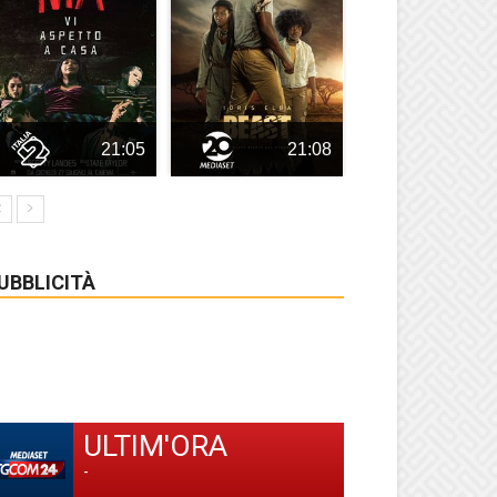
21:05
21:08
UBBLICITÀ
ULTIM'ORA
-