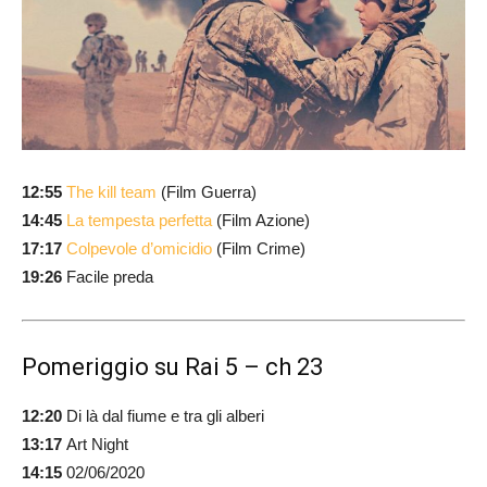
12:55
The kill team
(Film Guerra)
14:45
La tempesta perfetta
(Film Azione)
17:17
Colpevole d’omicidio
(Film Crime)
19:26
Facile preda
Pomeriggio su Rai 5 – ch 23
12:20
Di là dal fiume e tra gli alberi
13:17
Art Night
14:15
02/06/2020