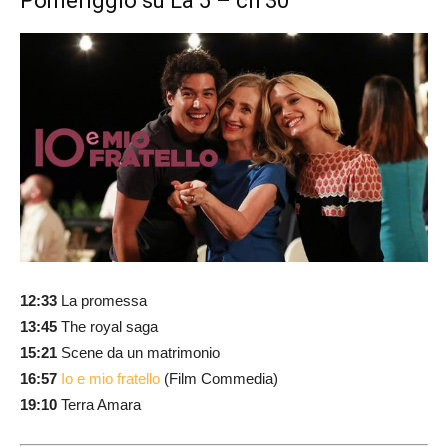
Pomeriggio su La 5 – ch 30
12:33
La promessa
13:45
The royal saga
15:21
Scene da un matrimonio
16:57
Io e mio fratello
(Film Commedia)
19:10
Terra Amara