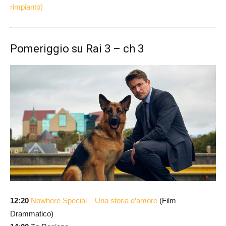
rimpianto)
Pomeriggio su Rai 3 – ch 3
12:20
Nowhere Special – Una storia d’amore
(Film
Drammatico)