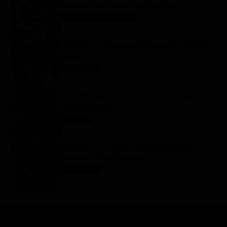
agosto in streaming | Video Mediaset
Tutto per la mia famiglia
7 Agosto 2026
My Sweet Lie, anticipazioni trame dal 10 al 14
agosto
My sweet lie
7 Agosto 2026
Far Away, replica puntata 7 agosto in streaming |
Video Mediaset
Far Away
7 Agosto 2026
My Sweet Lie, replica puntata 7 agosto in
streaming | Video Mediaset
My sweet lie
7 Agosto 2026
Chi siamo
Lo staff
Contatta la redazione
Privacy
Disclaimer
Preferenze pubblicitarie