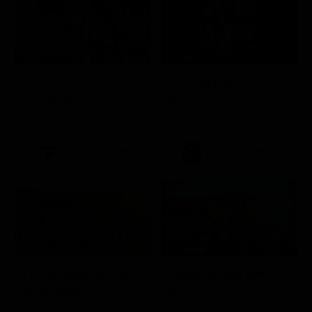
Stagione 14 - Ep. 10
L'erede
Chicago Fire
Soap Opera
Serie TV
21:15
21:40
Stagione 1 - Ep. 1
La vera storia del Colosseo: ascesa e caduta
I delitti del BarLume
Documentario
Serie TV