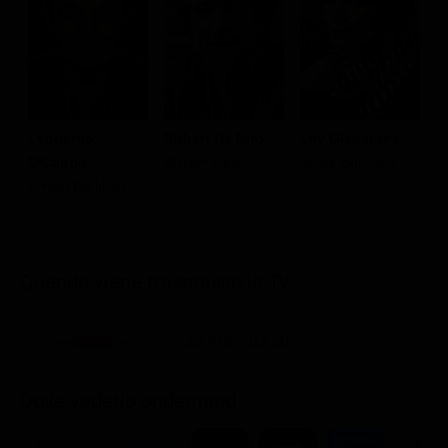
J
Leonardo
Robert De Niro
Lily Gladstone
T
DiCaprio
William Hale
Mollie Burkhart
Ernest Burkhart
Quando viene trasmesso in Tv
12 Ago - 03.30
Dove vederlo ondemand