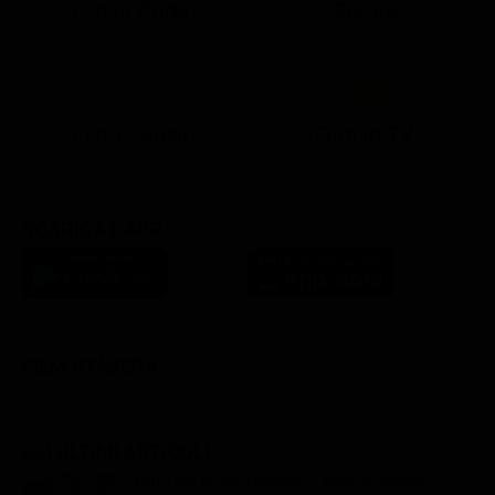
Ora in Onda
Serata
21:05
21:10
21:17
22:57
23:10
23:30
21:08
21:15
21:19
23:03
23:17
23:30
Lista Canali
Film in TV
SCARICA L'APP
FILM STASERA
GLI ULTIMI ARTICOLI
Tutto per la mia famiglia 2, replica puntata 7