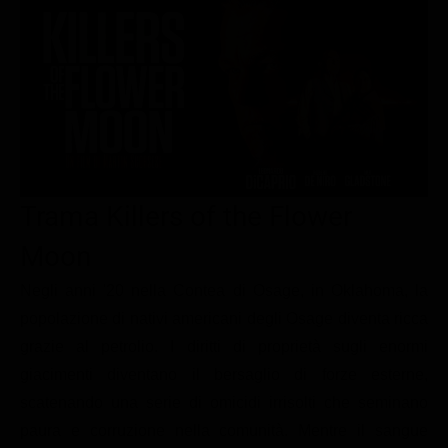
Le interviste in esclusiva
Tempesta D’amore
Temptation Island
Film da vedere
Il Paradiso delle signore
Ultima Fermata
Piattaforme streaming
Un Posto al Sole
Talent show
Apple TV Plus
Segreti di Famiglia
Infotainment
Discovery Plus
The Family
Game Show
Disney plus
Trama Killers of the Flower
Uomini e Donne
NetFlix
Moon
Gossip
Now TV
Sport in tv
Paramount Plus
Negli anni '20 nella Contea di Osage, in Oklahoma, la
popolazione di nativi americani degli Osage diventa ricca
Cartoni Anime e Manga
Prime Video
grazie al petrolio. I diritti di proprietà sugli enormi
Vip e Personaggi Tv
RaiPlay
giacimenti diventano il bersaglio di forze esterne,
Musica
scatenando una serie di omicidi irrisolti che seminano
paura e corruzione nella comunità. Mentre il sangue
Oroscopo Paolo Fox