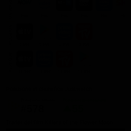
STREAMING
Flat
Flat
Flat
Flat
Flat
Flat
NOLEGGIA
3.99€
3.99€
2.99€
3.99€
ACQUISTA
11.99€
11.99€
11.99€
11.99€
Posizione in classifica Justwatch
Posizione attuale
Posizioni guadagnate
#578
55
Trailer del film Killers of the Flower Moon