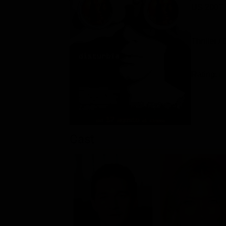
US 2007
Thriller /
Rating:
Cast