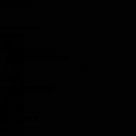
LM STASERA
I ULTIMI ARTICOLI
Darko Perić e Berardo Carboni
al Magna Graecia Film
Festival: “Abbiamo scelto la
favola per parlare della crisi
Le interviste in esclusiva
6 Agosto 2026
climatica”- Intervista
Programmi TV del pomeriggio
di oggi | giovedì 6 agosto
2026
Anticipazioni Tv
6 Agosto 2026
Ascolti tv 5 agosto 2026: Teo
e Zodì – Un cammello per
amico (13.3%), Oppenheimer
(16.2%), L’Eredità Summer
Ascolti
6 Agosto 2026
(15.7%), La Ruota della
Oroscopo Paolo Fox di oggi: le
Fortuna (28%) | Dati Auditel
previsioni di giovedì 6 agosto