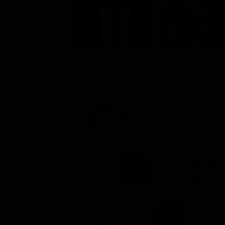
Shia LaBeouf
Sarah Roemer
Kale Brecht
Ashley Carlson
Dove vederlo ondemand
STREAMING
Flat
Flat
NOLEGGIA
2.99€
3.99€
3.99€
3.99€
ACQUISTA