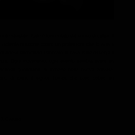
ente stradale, Kale è tormentato dal senso di colpa. Il
na violenta reazione contro un professore che lo aveva
di arresti domiciliari. Bloccato in casa, Kale osserva il
tanza. Ogni movimento, ogni evento sembra avere un
vicende quotidiane, si imbatte nella nuova arrivata,
icino di casa, il signor Turner, che pare celare un
 J. Caruso