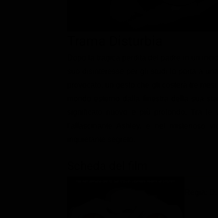
Classifiche
Migliori film
Trama Disturbia
Migliori Serie TV
Dopo la tragica perdita del padre in un incid
suo disinteresse per gli studi lo porta a u
provocato, un gesto che gli costerà tre mesi 
mondo esterno dalla finestra della sua s
significato nuovo e più profondo. Tra le 
l'affascinante Ashley, e nel misterioso v
inquietante segreto.
Scheda del film
Regia: D.