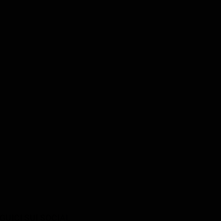
Matt Craven
oo
Jose Pablo Cantillo
Daniel Brecht
Officer Gutierrez
GUICI SUI SOCIAL