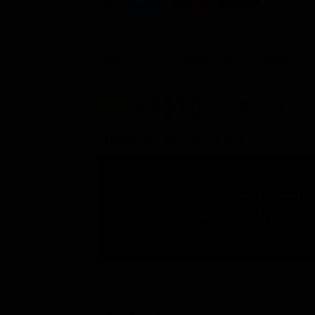
9.99€
9.99€
5.99€
9.99€
Posizione in classifica Justwatch
Posizione attuale
Posizioni perse
#4310
-46
Trailer del film Disturbia