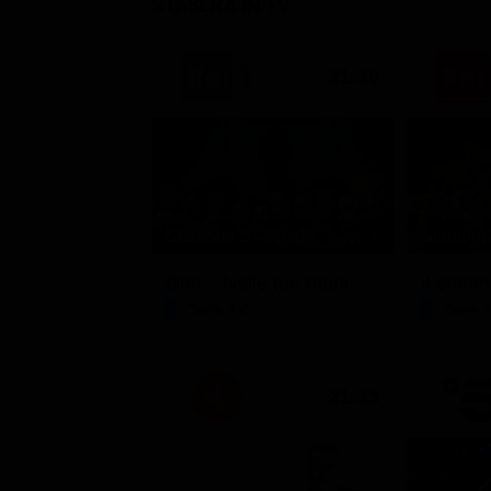
STASERA IN TV
21:30
Stagione 3 - Ep. 8
Stagione 
Doc – Nelle tue mani
Il comm
Serie TV
Serie 
21:33