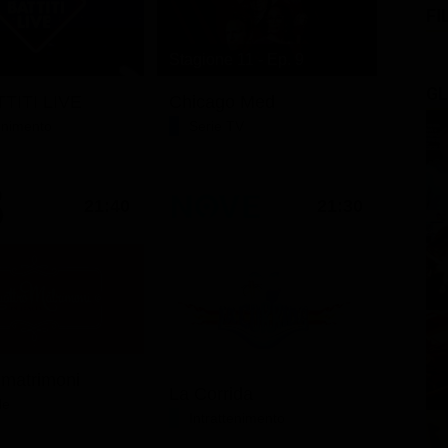
FI
Stagione 11 - Ep. 9
GL
TITI LIVE
Chicago Med
tenimento
Serie TV
21:40
21:30
 matrimoni
La Corrida
le
Intrattenimento