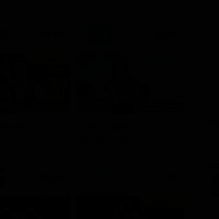
21:20
21:15
Prima TV
11 - Ep. 3
PU
issario Rex
Kilimangiaro
TV
Documentario
SC
21:20
21:25
Prima TV