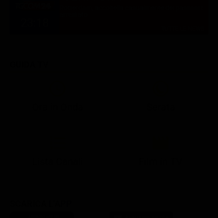
Rotterdam, accoltella casualmente dei passanti:
arrestato
23:18
TUTTE LE NEWS
GUIDA TV
Ora in Onda
Serata
21:10
21:15
21:22
23:03
23:17
00:31
21:10
21:15
21:30
23:03
23:18
Lista Canali
Film in TV
SCARICA L'APP