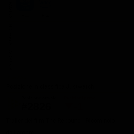
STREAMING
Flat
Flat
NOLEGGIA
ACQUISTA
Posizione in classifica Justwatch
Posizione attuale
Posizioni perse
#2826
-1
Trailer del film The Rebound - Ricomincio
dall'amore