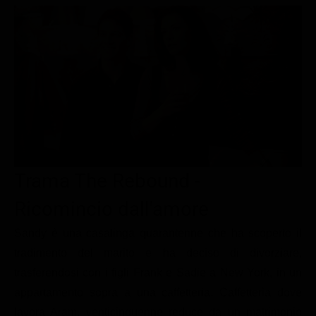
Le interviste in esclusiva
Tempesta D’amore
Temptation Island
Film da vedere
Il Paradiso delle signore
Ultima Fermata
Piattaforme streaming
Un Posto al Sole
Talent show
Apple TV Plus
Segreti di Famiglia
Infotainment
Discovery Plus
The Family
Game Show
Disney plus
Uomini e Donne
NetFlix
Trama The Rebound -
Gossip
Now TV
Sport in tv
Paramount Plus
Ricomincio dall'amore
Cartoni Anime e Manga
Prime Video
Sandy è una casalinga quarantenne che ha scoperto il
tradimento del marito e ha deciso di divorziare,
Vip e Personaggi Tv
RaiPlay
trasferendosi con i figli Frank e Sadie a New York, in un
Musica
appartamento sopra a una caffetteria. Caffetteria dove
Oroscopo Paolo Fox
lavora Aram, venticinquenne reduce da un matrimonio