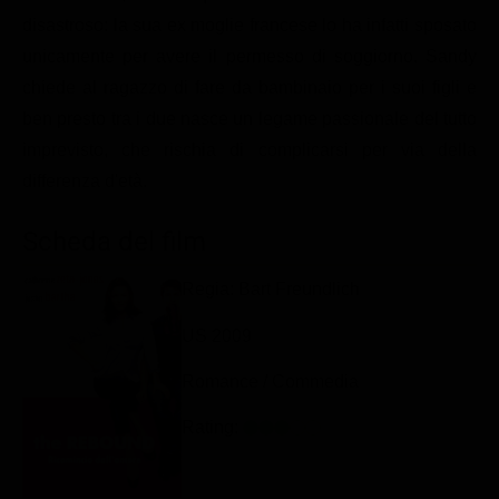
Classifiche
disastroso: la sua ex moglie francese lo ha infatti sposato
unicamente per avere il permesso di soggiorno. Sandy
Migliori film
chiede al ragazzo di fare da bambinaio per i suoi figli e
Migliori Serie TV
ben presto tra i due nasce un legame passionale del tutto
imprevisto, che rischia di complicarsi per via della
differenza d'età.
Scheda del film
Regia: Bart Freundlich
US 2009
Romance / Commedia
Rating: