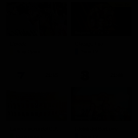
Prima TV
Stagione 14 - Ep. 10
L'erede
Chicago Fire
Soap Opera
Serie TV
21:15
21:40
Stagione 1 - Ep. 1
La vera storia del Colosseo: ascesa e caduta
I delitti del BarLume
Documentario
Serie TV