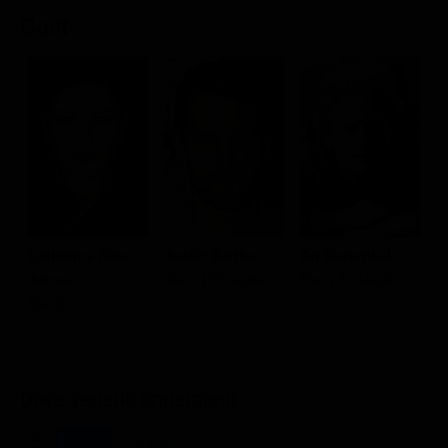
Cast
Catherine Zeta-
Justin Bartha
Art Garfunkel
J
Jones
Aram Finklestein
Harry Finklestein
R
Sandy
F
Dove vederlo ondemand