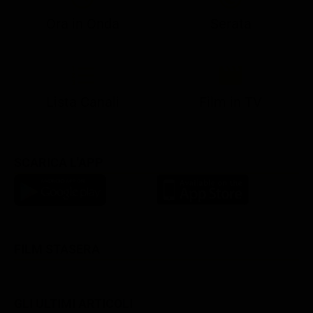
Ora in Onda
Serata
21:05
21:10
21:17
22:57
23:10
23:30
21:08
21:15
21:19
23:03
23:17
23:30
Lista Canali
Film in TV
SCARICA L'APP
FILM STASERA
GLI ULTIMI ARTICOLI