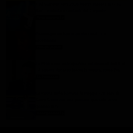
TIM Summer Hits 2026 Remix stasera in tv su
Rai1: scaletta e cantanti del 7 agosto
Anticipazioni Tv
7 Agosto 2026
Passenger, un horror on the road – La
recensione
Film da vedere
7 Agosto 2026
La Promessa, anticipazioni settimanali dall’8 al
14 agosto: Ricardo lascia la tenuta, torna Pia
La Promessa
7 Agosto 2026
La Ruota della Fortuna festeggia i 70 anni di
Gerry Scotti con una puntata speciale: ecco
quando in tv
Anticipazioni Tv
7 Agosto 2026