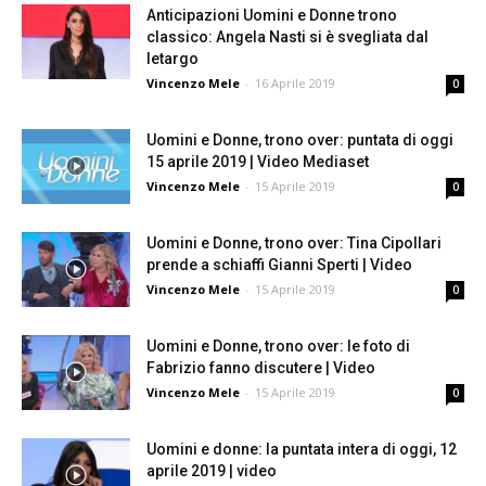
Anticipazioni Uomini e Donne trono
classico: Angela Nasti si è svegliata dal
letargo
Vincenzo Mele
-
16 Aprile 2019
0
Uomini e Donne, trono over: puntata di oggi
15 aprile 2019 | Video Mediaset
Vincenzo Mele
-
15 Aprile 2019
0
Uomini e Donne, trono over: Tina Cipollari
prende a schiaffi Gianni Sperti | Video
Vincenzo Mele
-
15 Aprile 2019
0
Uomini e Donne, trono over: le foto di
Fabrizio fanno discutere | Video
Vincenzo Mele
-
15 Aprile 2019
0
Uomini e donne: la puntata intera di oggi, 12
aprile 2019 | video