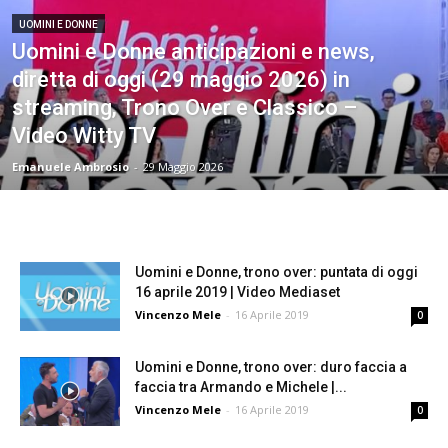
UOMINI E DONNE
Uomini e Donne anticipazioni e news,
diretta di oggi (29 maggio 2026) in
streaming, Trono Over e Classico –
Video Witty TV
Emanuele Ambrosio
-
29 Maggio 2026
Uomini e Donne, trono over: puntata di oggi
16 aprile 2019 | Video Mediaset
Vincenzo Mele
-
16 Aprile 2019
0
Uomini e Donne, trono over: duro faccia a
faccia tra Armando e Michele |...
Vincenzo Mele
-
16 Aprile 2019
0