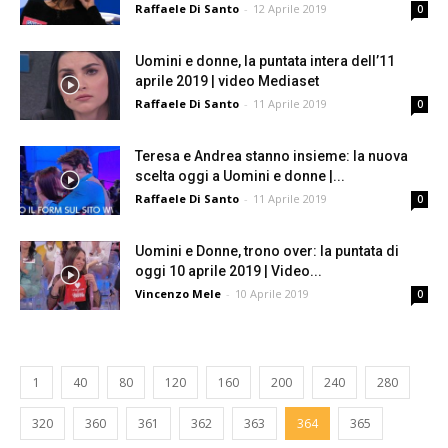
Raffaele Di Santo
-
12 Aprile 2019
0
Uomini e donne, la puntata intera dell’11
aprile 2019 | video Mediaset
Raffaele Di Santo
-
11 Aprile 2019
0
Teresa e Andrea stanno insieme: la nuova
scelta oggi a Uomini e donne |...
Raffaele Di Santo
-
11 Aprile 2019
0
Uomini e Donne, trono over: la puntata di
oggi 10 aprile 2019 | Video...
Vincenzo Mele
-
10 Aprile 2019
0
1
40
80
120
160
200
240
280
320
360
361
362
363
364
365