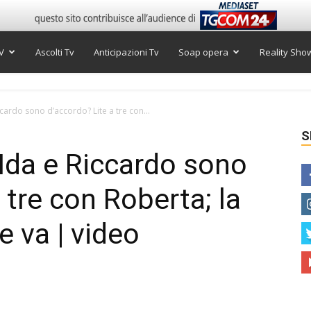
V
Ascolti Tv
Anticipazioni Tv
Soap opera
Reality Sho
cardo sono d’accordo? Lite a tre con...
S
Ida e Riccardo sono
 tre con Roberta; la
e va | video