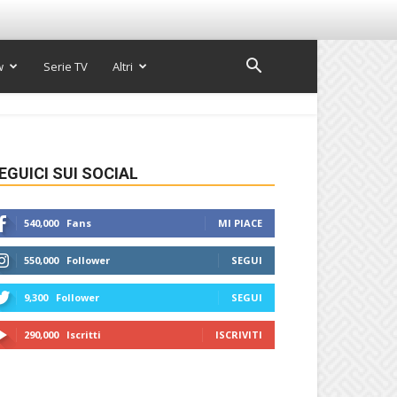
w
Serie TV
Altri
EGUICI SUI SOCIAL
540,000
Fans
MI PIACE
550,000
Follower
SEGUI
9,300
Follower
SEGUI
290,000
Iscritti
ISCRIVITI