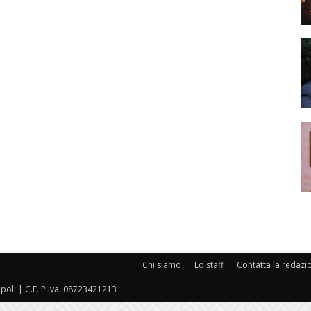
Chi siamo
Lo staff
Contatta la redazi
oli | C.F. P.Iva: 08723421213