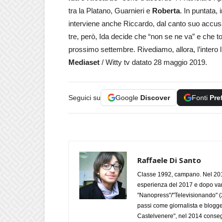
tra la Platano, Guarnieri e
Roberta
. In puntata, 
interviene anche Riccardo, dal canto suo accus
tre, però, Ida decide che “non se ne va” e che to
prossimo settembre. Rivediamo, allora, l’intero l
Mediaset
/ Witty tv datato 28 maggio 2019.
Seguici su
Google
Discover
Fonti
Pre
Raffaele Di Santo
Classe 1992, campano. Nel 2019
esperienza del 2017 e dopo varie 
"Nanopress"/"Televisionando" (
passi come giornalista e blogge
Castelvenere", nel 2014 conseg