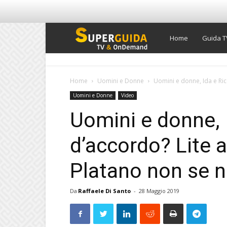
Super
Home
Guida T
Guida
Home
Uomini e Donne
Uomini e donne, Ida e Ric
Uomini e Donne
Video
TV
Uomini e donne, 
d’accordo? Lite a
Platano non se n
Da
Raffaele Di Santo
-
28 Maggio 2019