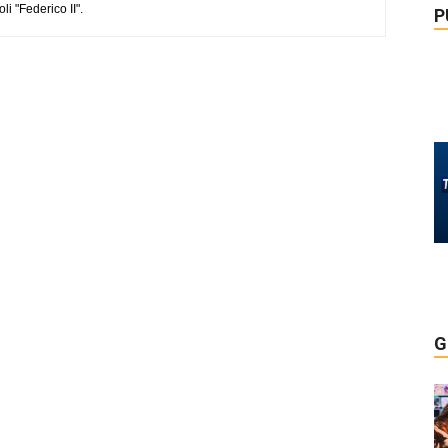
li "Federico II".
P
G