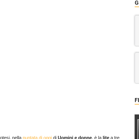
G
F
otesi, nella
puntata di oggi
di
Uomini e donne
, è la
lite
a tre