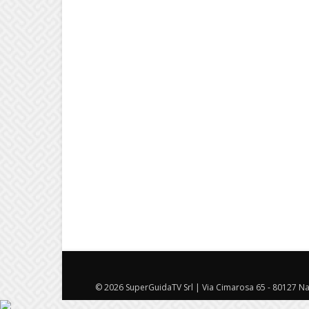
© 2026 SuperGuidaTV Srl | Via Cimarosa 65 - 80127 Nap