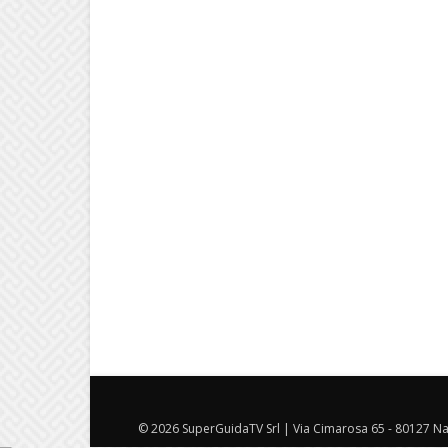
© 2026 SuperGuidaTV Srl | Via Cimarosa 65 - 80127 Nap