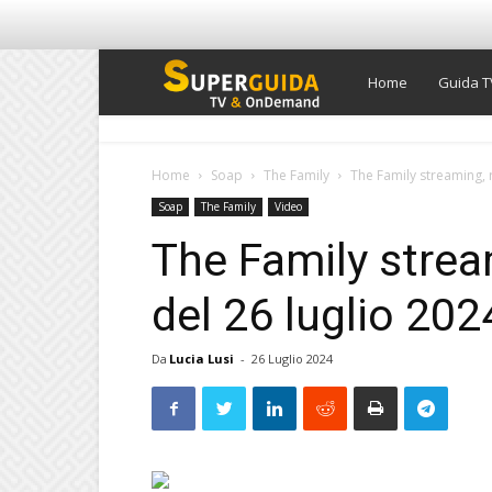
Super
Home
Guida T
Guida
Home
Soap
The Family
The Family streaming, 
Soap
The Family
Video
TV
The Family strea
del 26 luglio 202
Da
Lucia Lusi
-
26 Luglio 2024