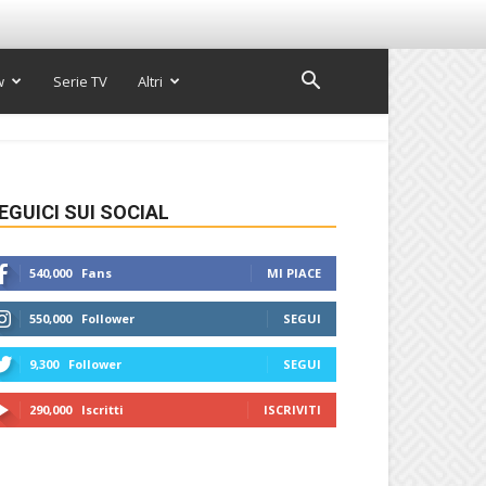
w
Serie TV
Altri
EGUICI SUI SOCIAL
540,000
Fans
MI PIACE
550,000
Follower
SEGUI
9,300
Follower
SEGUI
290,000
Iscritti
ISCRIVITI