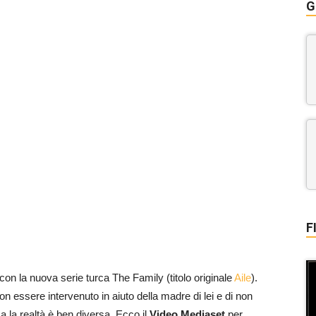
G
F
on la nuova serie turca The Family (titolo originale
Aile
).
n essere intervenuto in aiuto della madre di lei e di non
 la realtà è ben diversa. Ecco il
Video Mediaset
per