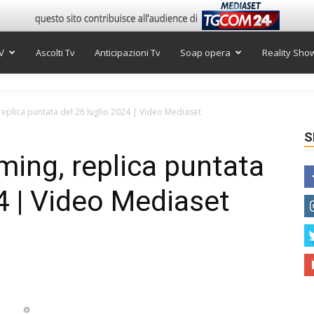
V
Ascolti Tv
Anticipazioni Tv
Soap opera
Reality Sho
replica puntata del 26 luglio 2024 | Video Mediaset
S
ming, replica puntata
4 | Video Mediaset