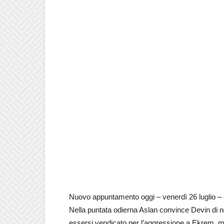
Nuovo appuntamento oggi – venerdì 26 luglio – c
Nella puntata odierna Aslan convince Devin di no
essersi vendicato per l’aggressione a Ekrem, ma