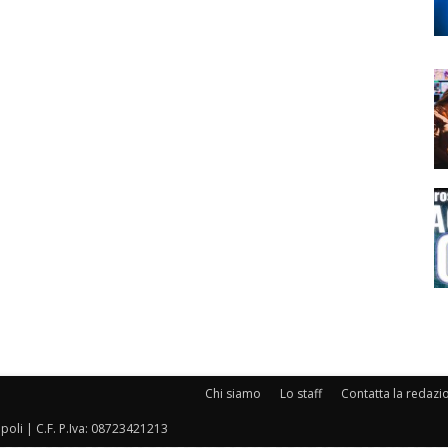
Chi siamo
Lo staff
Contatta la redazi
oli | C.F. P.Iva: 08723421213