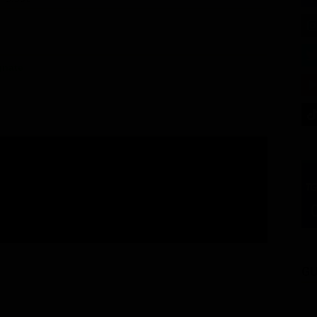
gnate
GU