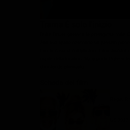
Classifiche
Migliori film
Trama È solo l'inizio
Migliori Serie TV
Duke Driver gestisce la prestigiosa Villa 
Alle sue spalle nasconde un passato pieno di
Leo le cose si complicano. I due anziani u
ospite della location. Ma quando Duke si tro
chi intende eliminarlo.
Scheda del film
Regia: R
US 2017