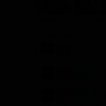
Tommy Lee Jones
Morgan Freeman
Leo
Duke
Dove vederlo ondemand
STREAMING
Flat
Flat
NOLEGGIA
3.99€
3.99€
3.99€
3.99€
ACQUISTA
6.99€
5.99€
5.99€
5.99€