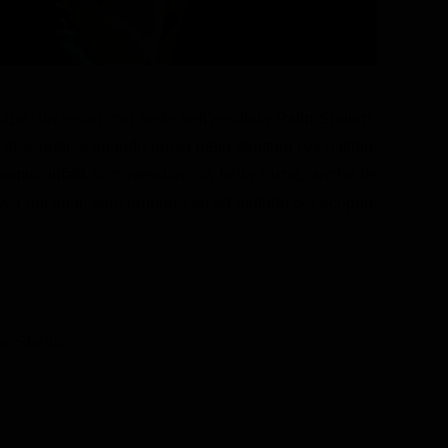
Capri, un resort con sede nell'assolata Palm Springs.
 segreti, e quando arriva nella struttura l'ex militare
omini infatti si contendono la bella Suzie, anche lei
va nei guai, sarà proprio Leo ad aiutarlo per scoprire
on Shelton