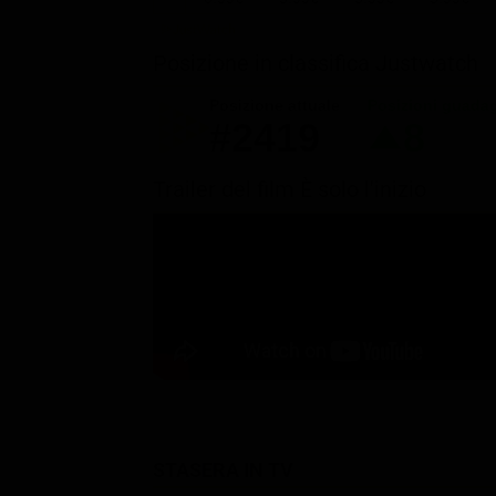
Posizione in classifica Justwatch
Posizione attuale
Posizioni guada
#2419
8
Trailer del film È solo l'inizio
STASERA IN TV