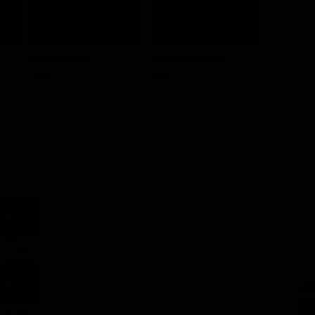
Joe Pantoliano
Rene Russo
Glenne H
Joey
Suzie
Margarite
3.99€
SE
5.99€