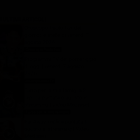
I ULTIMI ARTICOLI
Oroscopo Paolo Fox del
giorno: le stelle di venerdì 7
agosto 2026
Oroscopo Paolo Fox
7 Agosto 2026
Programmi TV del pomeriggio
di oggi | venerdì 7 agosto
2026
Anticipazioni Tv
7 Agosto 2026
Tutto per la mia famiglia 2,
replica puntata 6 agosto in
streaming | Video Mediaset
Tutto per la mia famiglia
7 Agosto 2026
Far Away, replica puntata 6
agosto in streaming | Video
Mediaset