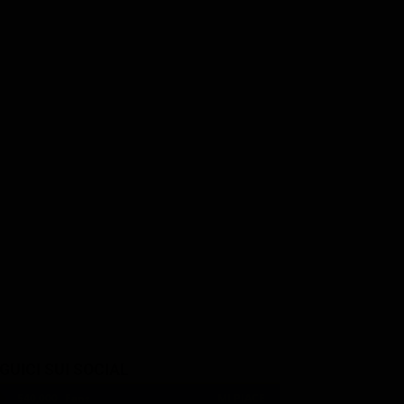
Sheryl Lee Ralph
Elizabeth Ashley
eadly
Roberta
Lily
GUICI SUI SOCIAL
540,000
Fans
MI PIACE