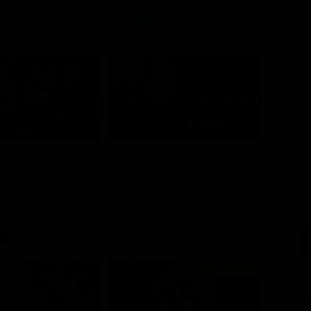
21:20
21:15
7 - Ep. 2
PU
ore Coliandro
Itaca - Il ritorno
TV
Film
SC
21:21
21:25
Prima TV
FI