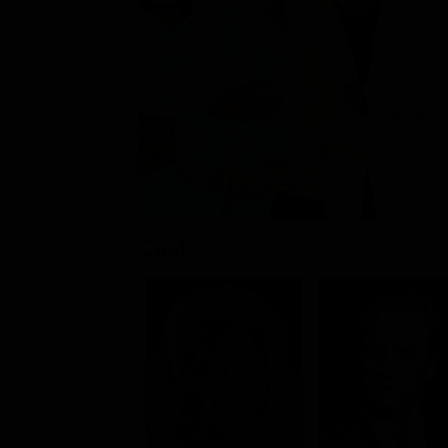
Azione /
Rating:
Cast