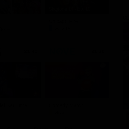
Stagione 14 - Ep. 10
GL
Chicago Fire
Opera
Serie TV
21:40
21:30
I delitti del BarLume - Il re dei giochi
Comedy Match
Show