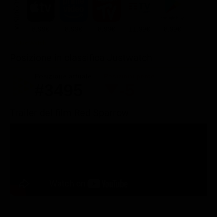
ACQUISTA
8.99€
8.99€
8.99€
11.99€
8.99€
Posizione in classifica Justwatch
Posizione attuale
Posizioni perse
#3495
-5
Trailer del film Red Sparrow