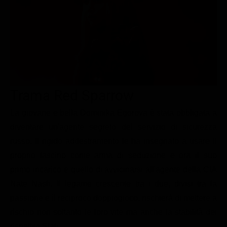
Le interviste in esclusiva
Tempesta D’amore
Temptation Island
Film da vedere
Il Paradiso delle signore
Ultima Fermata
Piattaforme streaming
Un Posto al Sole
Talent show
Apple TV Plus
Segreti di Famiglia
Infotainment
Discovery Plus
The Family
Game Show
Disney plus
Trama Red Sparrow
Uomini e Donne
NetFlix
La giovane e bella Dominika Egorova è stata obbligata a
diventare un'agente segreto del servizio di sicurezza
Gossip
Now TV
russo. Il rigido addestramento le ha insegnato a usare il
Sport in tv
Paramount Plus
proprio fascino come arma di seduzione e ora il suo
Cartoni Anime e Manga
Prime Video
primo incarico è quello di avvicinarsi all'agente della CIA
Vip e Personaggi Tv
RaiPlay
Nate Nash. Il legame crescente tra i due, divisi tra la
passione e il reciproco doppiogioco, rischierà di mettere a
Musica
rischio non soltanto le loro vite ma anche la stabilità dei
Oroscopo Paolo Fox
rispettivi Stati.