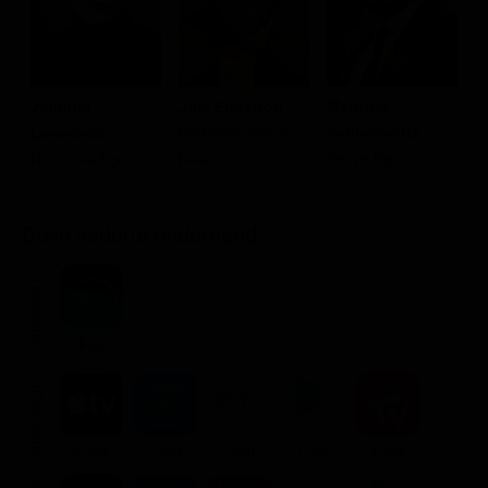
Matthias
Jennifer
Joel Edgerton
C
Schoenaerts
Lawrence
Nathaniel "Natan"
R
Vanya Egorov
Dominika Egorova
Nash
"
Dove vederlo ondemand
STREAMING
Flat
NOLEGGIA
3.99€
3.99€
3.99€
3.99€
3.99€