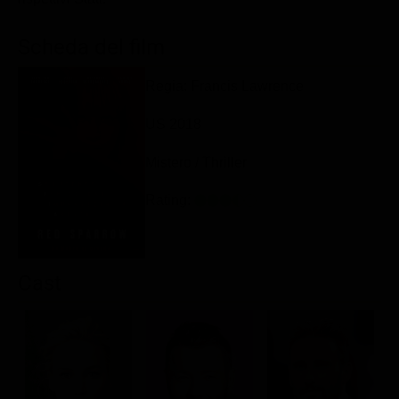
Classifiche
Scheda del film
Migliori film
Migliori Serie TV
Regia: Francis Lawrence
US 2018
Mistero / Thriller
Rating:
Cast