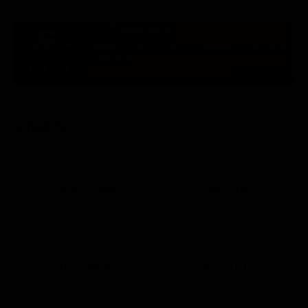
ULTIM'ORA
Giappone, tifone Dolphin si abbatte su Okinawa:
cinque feriti
09:26
TUTTE LE NEWS
GUIDA TV
Ora in Onda
Serata
21:08
21:14
21:15
21:25
22:50
23:00
21:10
21:15
21:19
21:30
22:51
23:03
Lista Canali
Film in TV