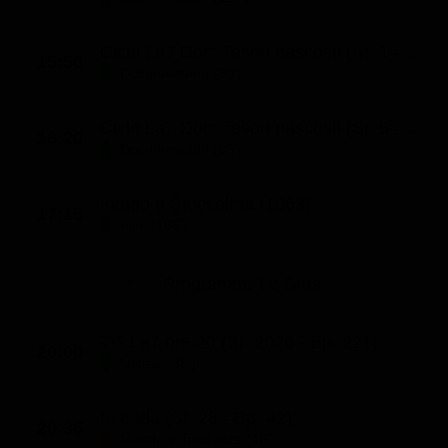
Classifiche
Ciclo La7 Doc: Tesori nascosti (St. 1 - Ep. 5)
Migliori film
15:50
Documentario (30')
Migliori Serie TV
Ciclo La7 Doc: Tesori nascosti (St. 5 - Ep. 3)
16:20
Documentario (55')
Intrigo a Stoccolma (1963)
17:15
Film (165')
Programmi TV Sera
TG La7 ore 20 (St. 2026 - Ep. 221)
20:00
Notizie (35')
In onda (St. 28 - Ep. 42)
20:35
Mondo e Tendenze (40')