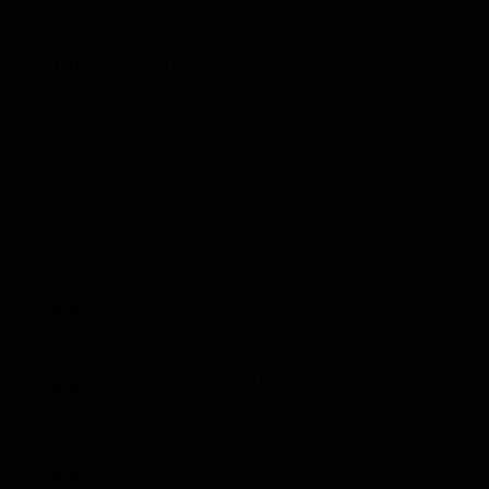
Le interviste in esclusiva
Intera programmazione La7
Tempesta D’amore
Temptation Island
Film da vedere
Il Paradiso delle signore
Ultima Fermata
Uozzap Cinema (St. 20 - Ep. 12)
11:00
Piattaforme streaming
Cinema (30')
IN ONDA
Un Posto al Sole
Talent show
Apple TV Plus
Segreti di Famiglia
Ciclo La7 Doc: La torre di Babele Doc (St. 4 - Ep. 2)
11:30
Infotainment
Discovery Plus
Documentario (60')
The Family
Game Show
Disney plus
Programmi TV Pomeriggio
Uomini e Donne
NetFlix
Gossip
Now TV
Ciclo La7 Doc: Tesori nascosti (St. 3 - Ep. 4)
12:30
Sport in tv
Paramount Plus
Documentario (60')
Cartoni Anime e Manga
Prime Video
TG La7 ore 13.30
13:30
Vip e Personaggi Tv
RaiPlay
Notizie (30')
Musica
La vera storia del Colosseo: ascesa e caduta (St. 1 - Ep. 2)
Oroscopo Paolo Fox
14:00
Documentario (110')