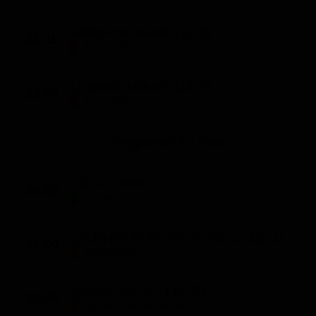
Febbre da cavallo (1976)
21:15
Film (105')
La patata bollente (1979)
23:00
Film (110')
Programmi TV Notte
TG La7 Notte
00:50
Notizie (10')
L'Italia piu' bella che c'e' (St. 1 - Ep. 1)
01:00
Rubrica (60')
In onda (St. 28 - Ep. 42)
02:00
Mondo e Tendenze (40')