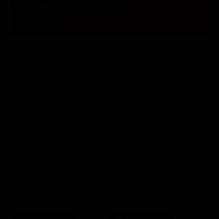
Nagasaki commemora il bombardamento
atomico di 81 anni fa
11:00
TUTTE LE NEWS
GUIDA TV
Ora in Onda
Serata
21:10
21:15
21:22
23:03
23:17
00:31
21:10
21:15
21:30
23:03
23:18
Lista Canali
Film in TV
SCARICA L'APP