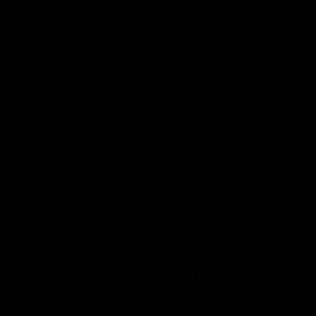
Famiglie D'Italia (St. 1 - Ep. 128)
02:40
Intrattenimento (75')
Ciclo La7 Doc: Tesori nascosti (St. 4 - Ep. 6)
03:55
Documentario (65')
Ciclo La7 Doc: L'ingegneria del passato (St. 1 - Ep. 8)
05:00
Documentario (60')
Meteo
06:00
Notizie (5')
La guida ai programmi TV di
La7
in onda oggi,
domenica
9 agosto 2026
, con tutti i dettagli. Scopri la
programmazione televisiva di La7 con tutte le
informazioni relative ai programmi in onda durante la
giornata di oggi: film, serie tv, reality show, documentari,