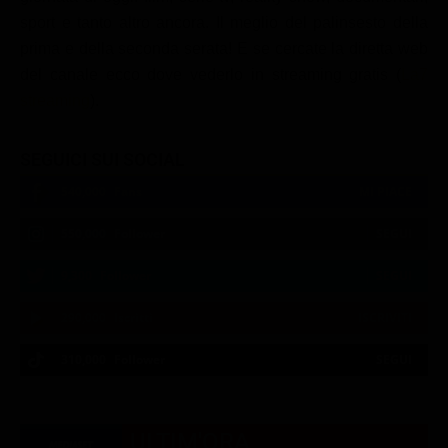
sport e tanto altro ancora. Il meglio del palinsesto della
prima e della seconda serata! E se cercate la diretta web
del canale ecco dove vederlo in streaming gratis (
La7
streaming
).
SEGUICI SUI SOCIAL
540,000
Fans
MI PIACE
550,000
Follower
SEGUI
9,300
Follower
SEGUI
290,000
Iscritti
ISCRIVITI
310,000
Follower
SEGUI
21:00
21:14
21:19
21:33
23:05
23:20
21:07
21:14
21:20
23:00
23:12
23:30
ULTIM'ORA