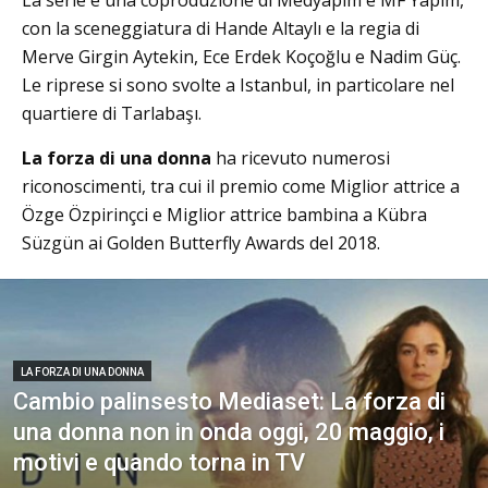
La serie è una coproduzione di Medyapım e MF Yapım,
con la sceneggiatura di Hande Altaylı e la regia di
Merve Girgin Aytekin, Ece Erdek Koçoğlu e Nadim Güç.
Le riprese si sono svolte a Istanbul, in particolare nel
quartiere di Tarlabaşı.
La forza di una donna
ha ricevuto numerosi
riconoscimenti, tra cui il premio come Miglior attrice a
Özge Özpirinçci e Miglior attrice bambina a Kübra
Süzgün ai Golden Butterfly Awards del 2018.
LA FORZA DI UNA DONNA
Cambio palinsesto Mediaset: La forza di
una donna non in onda oggi, 20 maggio, i
motivi e quando torna in TV