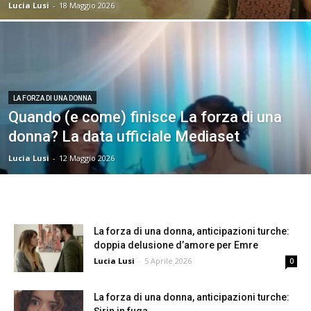
Lucia Lusi
-
18 Maggio 2026
LA FORZA DI UNA DONNA
Quando (e come) finisce La forza di una
donna? La data ufficiale Mediaset
Lucia Lusi
-
12 Maggio 2026
La forza di una donna, anticipazioni turche:
doppia delusione d’amore per Emre
Lucia Lusi
-
5 Aprile 2026
0
La forza di una donna, anticipazioni turche: