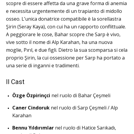
scopre di essere affetta da una grave forma di anemia
e necessita urgentemente di un trapianto di midollo
osseo.
L’unica donatrice compatibile è la sorellastra
Şirin (Seray Kaya), con cui ha un rapporto conflittuale.
A peggiorare le cose, Bahar scopre che Sarp è vivo,
vive sotto il nome di Alp Karahan, ha una nuova
moglie, Pırıl, e due figli.
Dietro la sua scomparsa si cela
proprio Şirin, la cui ossessione per Sarp ha portato a
una serie di inganni e tradimenti.
Il Cast
Özge Özpirinçci
nel ruolo di Bahar Çeşmeli
Caner Cindoruk
nel ruolo di Sarp Çeşmeli / Alp
Karahan
Bennu Yıldırımlar
nel ruolo di Hatice Sarıkadı,