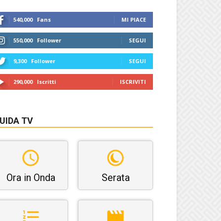
540,000
Fans
MI PIACE
550,000
Follower
SEGUI
9,300
Follower
SEGUI
290,000
Iscritti
ISCRIVITI
UIDA TV
Ora in Onda
Serata