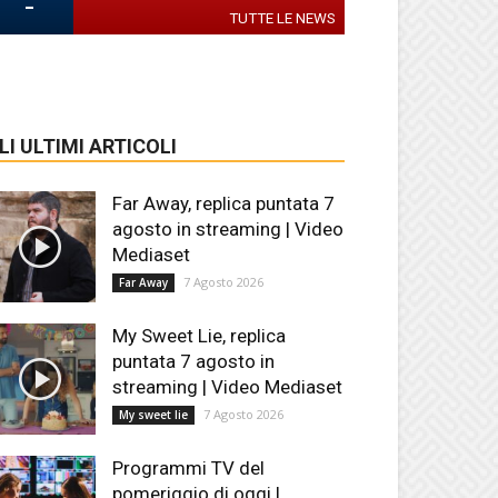
-
TUTTE LE NEWS
LI ULTIMI ARTICOLI
Far Away, replica puntata 7
agosto in streaming | Video
Mediaset
7 Agosto 2026
Far Away
My Sweet Lie, replica
puntata 7 agosto in
streaming | Video Mediaset
7 Agosto 2026
My sweet lie
Programmi TV del
pomeriggio di oggi |