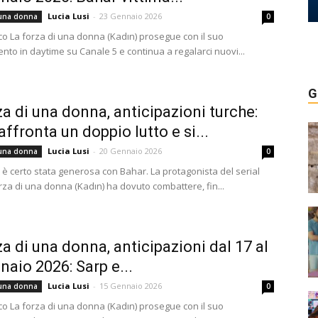
Lucia Lusi
-
23 Gennaio 2026
 una donna
0
urco La forza di una donna (Kadın) prosegue con il suo
to in daytime su Canale 5 e continua a regalarci nuovi...
G
za di una donna, anticipazioni turche:
affronta un doppio lutto e si...
Lucia Lusi
-
20 Gennaio 2026
 una donna
0
 è certo stata generosa con Bahar. La protagonista del serial
rza di una donna (Kadın) ha dovuto combattere, fin...
za di una donna, anticipazioni dal 17 al
naio 2026: Sarp e...
Lucia Lusi
-
15 Gennaio 2026
 una donna
0
urco La forza di una donna (Kadın) prosegue con il suo