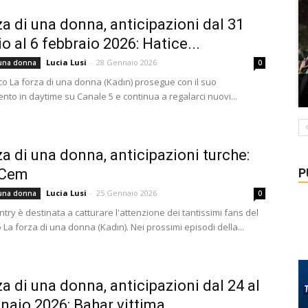
za di una donna, anticipazioni dal 31
o al 6 febbraio 2026: Hatice...
Lucia Lusi
-
28 Gennaio 2026
 una donna
0
urco La forza di una donna (Kadın) prosegue con il suo
to in daytime su Canale 5 e continua a regalarci nuovi...
za di una donna, anticipazioni turche:
P
 Cem
Lucia Lusi
-
25 Gennaio 2026
 una donna
0
ry è destinata a catturare l'attenzione dei tantissimi fans del
o La forza di una donna (Kadın). Nei prossimi episodi della...
za di una donna, anticipazioni dal 24 al
naio 2026: Bahar vittima...