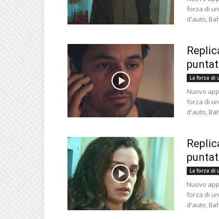
forza di u
d'auto, Bah
Replic
puntat
La forza di
Nuovo appu
forza di u
d'auto, Bah
Replic
puntat
La forza di
Nuovo appu
forza di u
d'auto, Bah