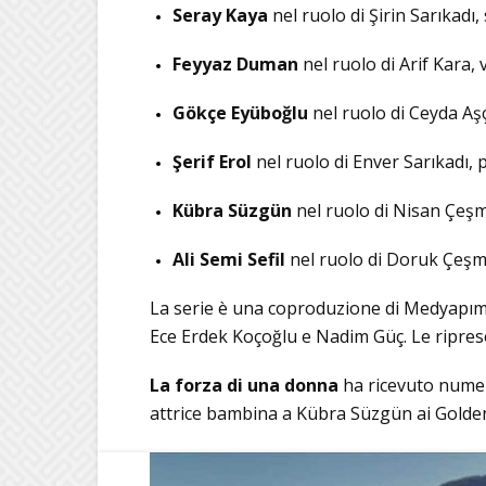
Seray Kaya
nel ruolo di Şirin Sarıkadı,
Feyyaz Duman
nel ruolo di Arif Kara,
Gökçe Eyüboğlu
nel ruolo di Ceyda Aş
Şerif Erol
nel ruolo di Enver Sarıkadı, 
Kübra Süzgün
nel ruolo di Nisan Çeşme
Ali Semi Sefil
nel ruolo di Doruk Çeşmel
La serie è una coproduzione di Medyapım e
Ece Erdek Koçoğlu e Nadim Güç.
Le ripres
La forza di una donna
ha ricevuto numero
attrice bambina a Kübra Süzgün ai Golden