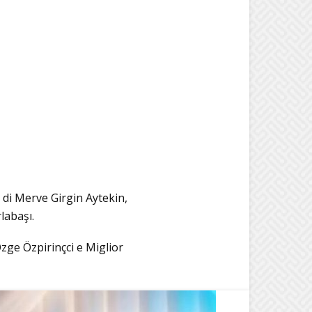
 di Merve Girgin Aytekin,
labaşı.
zge Özpirinçci e Miglior