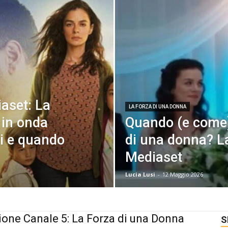
aset: La
LA FORZA DI UNA DONNA
 in onda
Quando (e come)
vi e quando
di una donna? La
Mediaset
Lucia Lusi
-
12 Maggio 2026
ione Canale 5: La Forza di una Donna
S