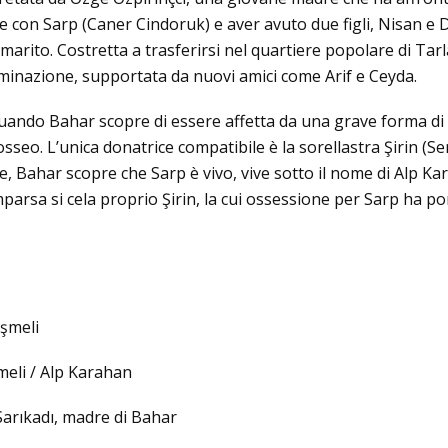
 con Sarp (Caner Cindoruk) e aver avuto due figli, Nisan e D
 marito.
Costretta a trasferirsi nel quartiere popolare di Tar
erminazione, supportata da nuovi amici come Arif e Ceyda.
quando Bahar scopre di essere affetta da una grave forma di
osseo.
L’unica donatrice compatibile è la sorellastra Şirin (S
e, Bahar scopre che Sarp è vivo, vive sotto il nome di Alp K
parsa si cela proprio Şirin, la cui ossessione per Sarp ha po
eşmeli
meli / Alp Karahan
Sarıkadı, madre di Bahar