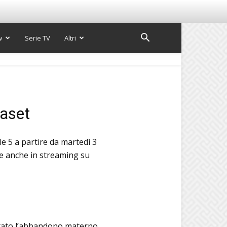
w
Serie TV
Altri
iaset
le 5 a partire da martedì 3
le anche in streaming su
ntato l’abbandono materno