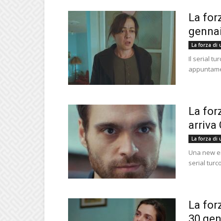
La for
gennai
La forza di
Il serial t
appuntamen
La for
arriva
La forza di
Una new ent
serial turc
La for
30 gen