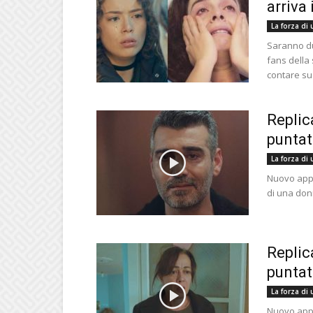
arriva
La forza di
Saranno du
fans della 
contare su.
Replic
puntat
La forza di
Nuovo appu
di una don
Replic
puntat
La forza di
Nuovo appu