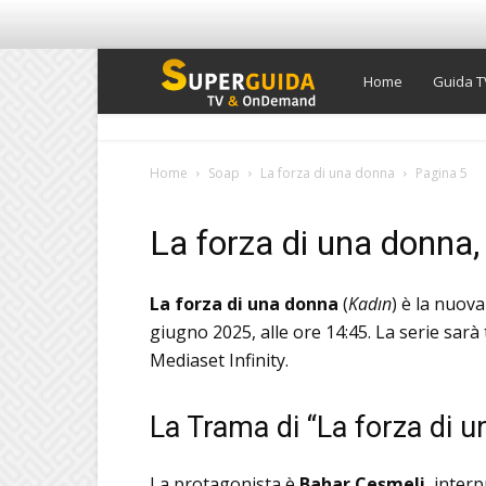
Super
Home
Guida T
Guida
Home
Soap
La forza di una donna
Pagina 5
TV
La forza di una donna,
La forza di una donna
(
Kadın
) è la nuov
giugno 2025, alle ore 14:45.
La serie sarà
Mediaset Infinity.
La Trama di “La forza di 
La protagonista è
Bahar Çeşmeli
, inter