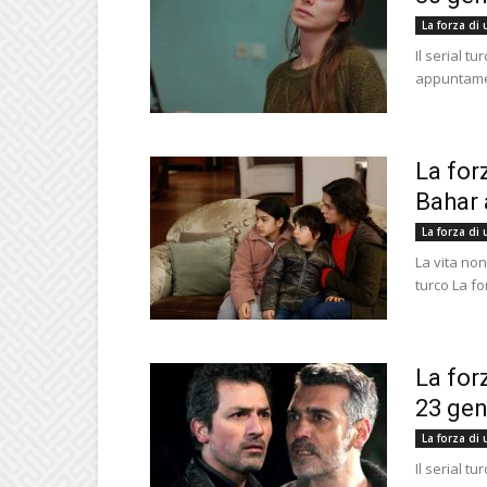
La forza di
Il serial t
appuntamen
La for
Bahar 
La forza di
La vita non
turco La fo
La for
23 gen
La forza di
Il serial t