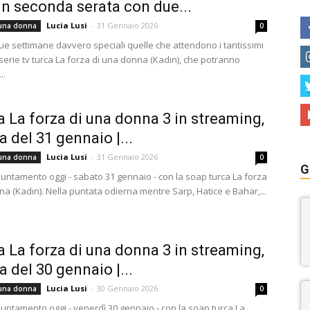
 in seconda serata con due...
Lucia Lusi
-
31 Gennaio 2026
 una donna
0
e settimane davvero speciali quelle che attendono i tantissimi
serie tv turca La forza di una donna (Kadın), che potranno
..
a La forza di una donna 3 in streaming,
a del 31 gennaio |...
Lucia Lusi
-
31 Gennaio 2026
 una donna
0
G
ntamento oggi - sabato 31 gennaio - con la soap turca La forza
na (Kadın). Nella puntata odierna mentre Sarp, Hatice e Bahar,...
a La forza di una donna 3 in streaming,
a del 30 gennaio |...
Lucia Lusi
-
30 Gennaio 2026
 una donna
0
ntamento oggi - venerdì 30 gennaio - con la soap turca La