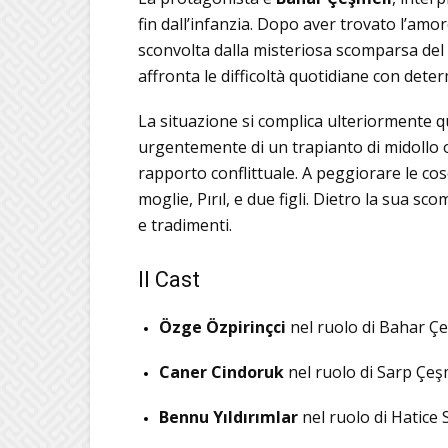
fin dall’infanzia.
Dopo aver trovato l’amore
sconvolta dalla misteriosa scomparsa del
affronta le difficoltà quotidiane con det
La situazione si complica ulteriormente 
urgentemente di un trapianto di midollo 
rapporto conflittuale.
A peggiorare le cos
moglie, Pırıl, e due figli.
Dietro la sua scom
e tradimenti.
Il Cast
Özge Özpirinçci
nel ruolo di Bahar Ç
Caner Cindoruk
nel ruolo di Sarp Çeş
Bennu Yıldırımlar
nel ruolo di Hatice 