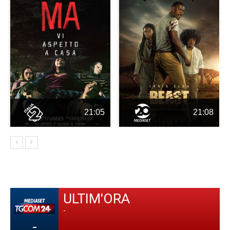
21:05
21:08
ULTIM'ORA
-
-