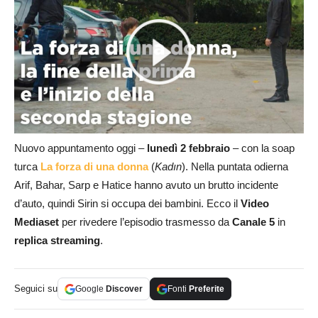
Nuovo appuntamento oggi –
lunedì 2 febbraio
– con la soap
turca
La forza di una donna
(
Kadın
). Nella puntata odierna
Arif, Bahar, Sarp e Hatice hanno avuto un brutto incidente
d’auto, quindi Sirin si occupa dei bambini. Ecco il
Video
Mediaset
per rivedere l’episodio trasmesso da
Canale 5
in
replica streaming
.
Seguici su
Google
Discover
Fonti
Preferite