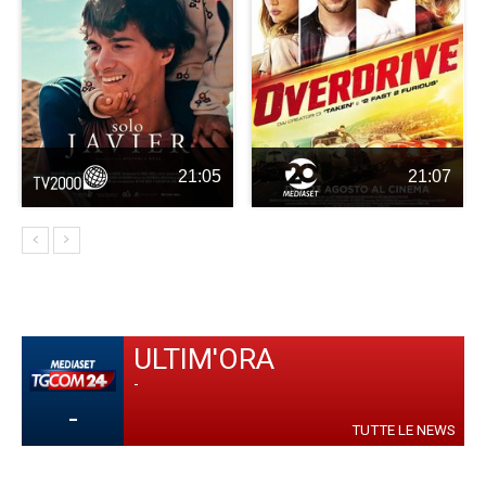
21:05
21:07
ULTIM'ORA
-
-
TUTTE LE NEWS