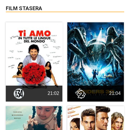
FILM STASERA
21:02
21:04