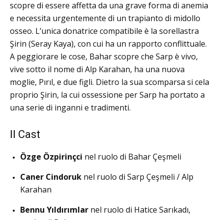
scopre di essere affetta da una grave forma di anemia
e necessita urgentemente di un trapianto di midollo
osseo.
L’unica donatrice compatibile è la sorellastra
Şirin (Seray Kaya), con cui ha un rapporto conflittuale.
A peggiorare le cose, Bahar scopre che Sarp è vivo,
vive sotto il nome di Alp Karahan, ha una nuova
moglie, Pırıl, e due figli.
Dietro la sua scomparsa si cela
proprio Şirin, la cui ossessione per Sarp ha portato a
una serie di inganni e tradimenti.
Il Cast
Özge Özpirinçci
nel ruolo di Bahar Çeşmeli
Caner Cindoruk
nel ruolo di Sarp Çeşmeli / Alp
Karahan
Bennu Yıldırımlar
nel ruolo di Hatice Sarıkadı,