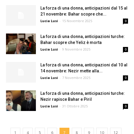
La forza di una donna, anticipazioni dal 15 al
21 novembre: Bahar scopre che...
Lucia Lusi
-
15 Novembre 2025
0
La forza di una donna, anticipazioni turche:
Bahar scopre che Yeliz è morta
Lucia Lusi
-
9 Novembre 2025
0
La forza di una donna, anticipazioni dal 10 al
14 novembre: Nezir mette alla...
Lucia Lusi
-
7 Novembre 2025
0
La forza di una donna, anticipazioni turche:
Nezir rapisce Bahar e Piril
Lucia Lusi
-
31 Ottobre 2025
0
1
4
5
6
7
8
9
10
12