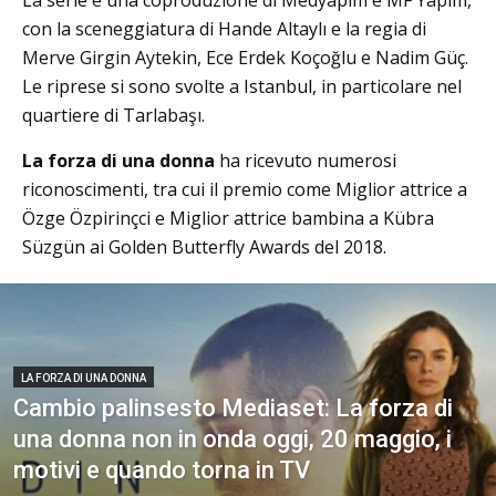
La serie è una coproduzione di Medyapım e MF Yapım,
con la sceneggiatura di Hande Altaylı e la regia di
Merve Girgin Aytekin, Ece Erdek Koçoğlu e Nadim Güç.
Le riprese si sono svolte a Istanbul, in particolare nel
quartiere di Tarlabaşı.
La forza di una donna
ha ricevuto numerosi
riconoscimenti, tra cui il premio come Miglior attrice a
Özge Özpirinçci e Miglior attrice bambina a Kübra
Süzgün ai Golden Butterfly Awards del 2018.
LA FORZA DI UNA DONNA
Cambio palinsesto Mediaset: La forza di
una donna non in onda oggi, 20 maggio, i
motivi e quando torna in TV