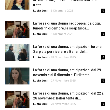
arriva Feride, una donna scontrosa che
tratta...
Lucia Lusi
-
3 Dicembre 2025
0
La forza di una donna raddoppia: da oggi,
lunedì 1° dicembre, la soap turca...
Lucia Lusi
-
1 Dicembre 2025
0
La forza di una donna, anticipazioni turche:
Sarp sta per rivelare a Bahar del...
Lucia Lusi
-
28 Novembre 2025
0
La forza di una donna, anticipazioni dal 29
novembre al 5 dicembre: Piril tenta...
Lucia Lusi
-
27 Novembre 2025
0
La forza di una donna, anticipazioni dal 22 al
28 novembre: Bahar tenta di...
Lucia Lusi
-
20 Novembre 2025
0