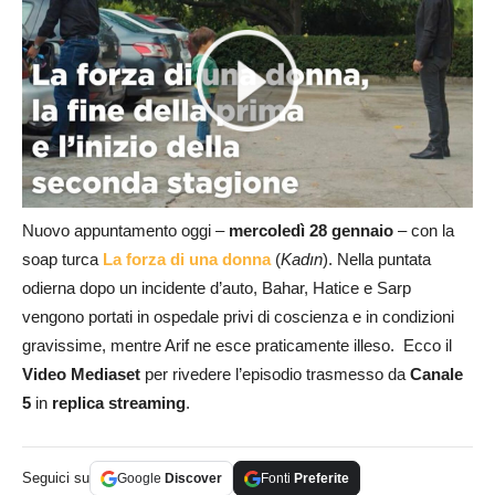
Nuovo appuntamento oggi –
mercoledì 28 gennaio
– con la
soap turca
La forza di una donna
(
Kadın
). Nella puntata
odierna dopo un incidente d’auto, Bahar, Hatice e Sarp
vengono portati in ospedale privi di coscienza e in condizioni
gravissime, mentre Arif ne esce praticamente illeso. Ecco il
Video Mediaset
per rivedere l’episodio trasmesso da
Canale
5
in
replica streaming
.
Seguici su
Google
Discover
Fonti
Preferite