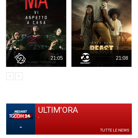
21:05
21:08
ULTIM'ORA
-
-
TUTTE LE NEWS