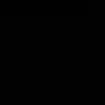
erse agenzie si sfidano tra loro mettendo in serio
i più coraggiosi al mondo: lo scopo è quelllo di far
do sulla cima dell'Everest. Una serie di ostacoli non
dura prova chi si è avventurato tra quelle vette solo
ltasar Kormákur
GB 2015