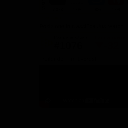
ACQUISTA
7.99€
7.99€
3.99€
7.99€
Posizione in classifica Justwatch
Posizione attuale
Posizioni perse
#1076
-32
Trailer del film Everest