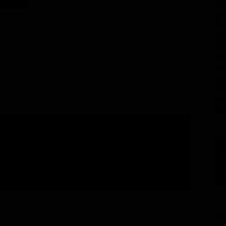
SE
7.99€
GU