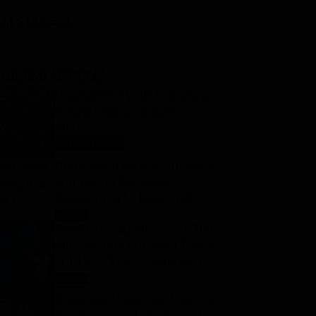
LM STASERA
I ULTIMI ARTICOLI
Programmi TV del pomeriggio
di oggi | sabato 8 agosto
2026
Anticipazioni Tv
8 Agosto 2026
Gerry Scotti compie 70 anni, la
sorpresa di Pier Silvio
Berlusconi a La Ruota della
Fortuna: “Sei un mito, ti voglio
Notizie
8 Agosto 2026
Ascolti tv 7 agosto 2026: TIM
bene”
Summer Hits (14.5%), L’Erede
(14.1%), L’Eredità Summer, La
Ruota della Fortuna | Dati
Ascolti
8 Agosto 2026
Auditel
Oroscopo Paolo Fox di oggi: le
previsioni di sabato 8 agosto