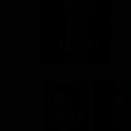
Drammatic
Rating:
Cast