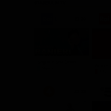
STASERA IN TV
21:30
Sogno e Son Desto
Amore c
Musica
Film
21:33