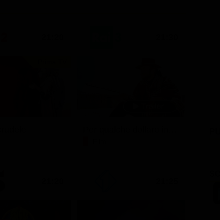
21:20
21:30
Prima TV
rudele
Per qualche dollaro in più
PU
Film
SC
21:20
21:25