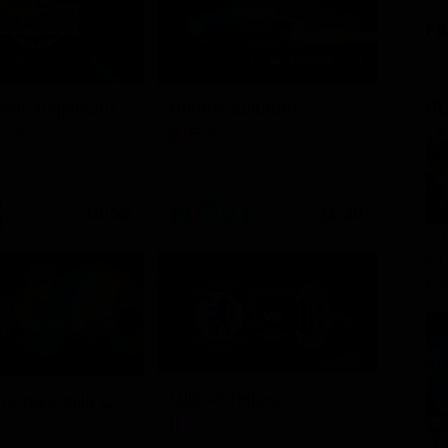
FI
GL
Ciao darwin 9 giovanni.8.7.
Ritorno al futuro
tenimento
Film
19:55
21:30
Milan-Chelsea
Friuli Venezia Giulia Cup (Diretta)
Sport