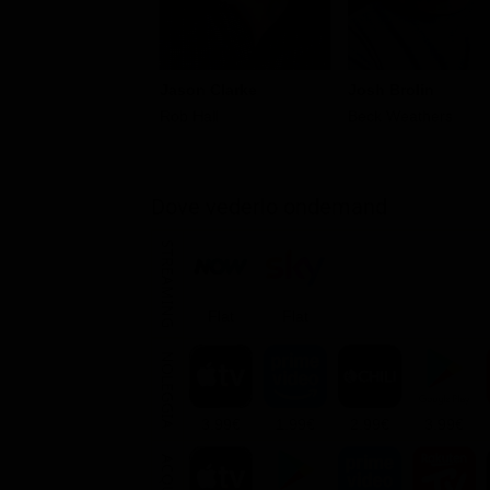
Jason Clarke
Josh Brolin
Rob Hall
Beck Weathers
Dove vederlo ondemand
STREAMING
Flat
Flat
NOLEGGIA
3.99€
1.99€
2.99€
3.99€