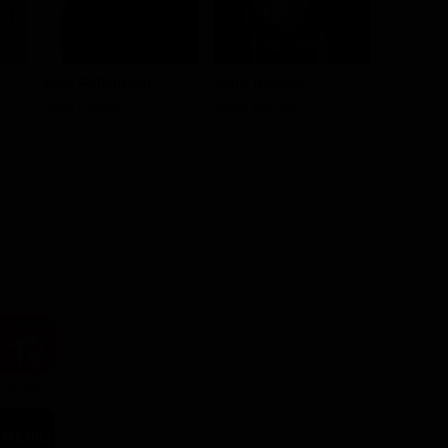
Jake Gyllenhaal
John Hawkes
Sam Wor
Scott Fischer
Doug Hansen
Guy Cott
3.99€