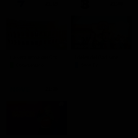
21:15
21:40
Stagione 1 - Ep. 1
La vera storia del Colosseo: ascesa e caduta
I delitti del BarLume
Documentario
Serie TV
21:30