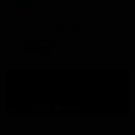
ACQUISTA
7.99€
Posizione in classifica Justwatch
Posizione attuale
Posizioni guadagnate
#4002
28
Trailer del film È per il tuo bene