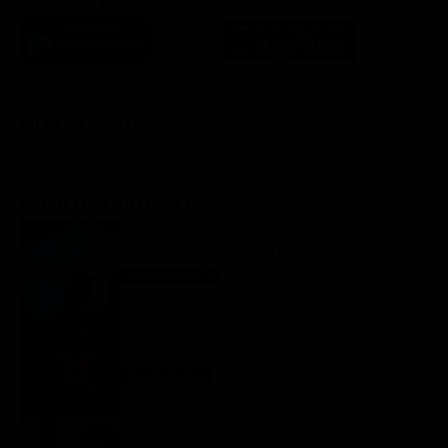
SCARICA L'APP
FILM STASERA
GLI ULTIMI ARTICOLI
TIM Summer Hits 2026 Remix stasera in tv su
Rai1: scaletta e cantanti del 7 agosto
Anticipazioni Tv
7 Agosto 2026
Passenger, un horror on the road – La
recensione
Film da vedere
7 Agosto 2026
La Promessa, anticipazioni settimanali dall’8 al