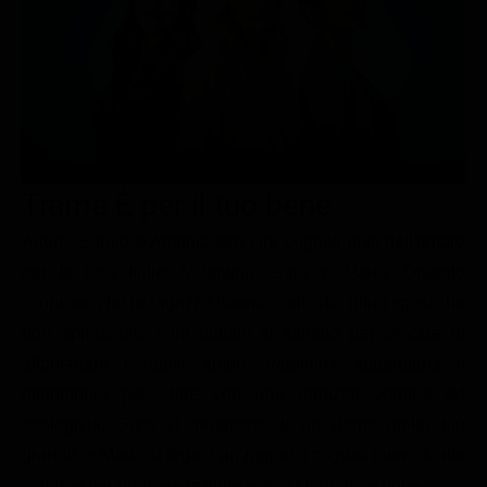
Le interviste in esclusiva
Tempesta D’amore
Temptation Island
Film da vedere
Il Paradiso delle signore
Ultima Fermata
Piattaforme streaming
Un Posto al Sole
Talent show
Apple TV Plus
Segreti di Famiglia
Infotainment
Discovery Plus
The Family
Game Show
Disney plus
Trama È per il tuo bene
Uomini e Donne
NetFlix
Arturo, Sergio e Antonio sono tre cognati uniti dall'amore
per le loro figlie: Valentina, Sara e Marta. Quando
Gossip
Now TV
scoprono che le ragazze hanno scelto dei futuri sposi che
Sport in tv
Paramount Plus
non approvano, i tre uomini si alleano per cercare di
Cartoni Anime e Manga
Prime Video
allontanare i nuovi amori. Valentina abbandona il
Vip e Personaggi Tv
RaiPlay
matrimonio per stare con una ragazza vegana ed
ecologista, Sara si innamora di un uomo molto più
Musica
grande, e Marta si lega a un rapper. I cognati fanno fronte
Oroscopo Paolo Fox
comune per riportare le figlie sotto la loro protezione.