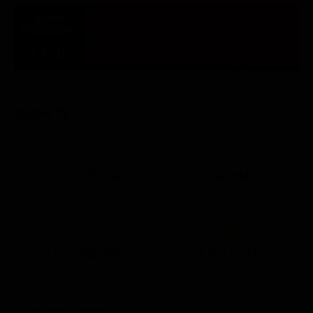
ULTIM'ORA
Amanda Knox difende il suo spettacolo comico:
"È un omaggio a Meredith Kercher"
11:46
TUTTE LE NEWS
GUIDA TV
Ora in Onda
Serata
21:05
21:10
21:17
22:57
23:10
23:30
21:08
21:15
21:19
23:03
23:17
23:30
Lista Canali
Film in TV