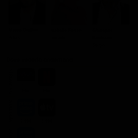
Marco Giallini
Isabella Ferrari
Giuseppe
C
Arturo
Isabella
Battiston
Al
Sergio
Dove vederlo ondemand
STREAMING
Flat
Flat
NOLEGGIA
2.99€
3.99€