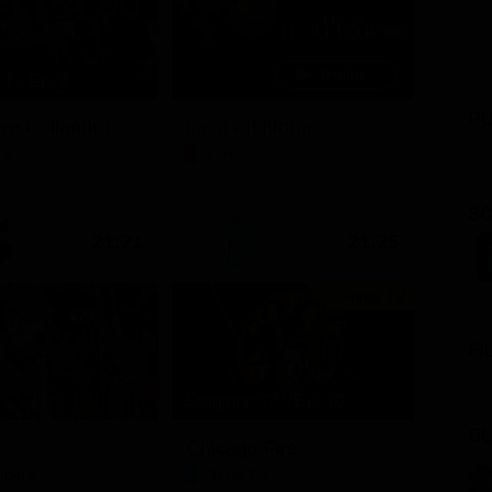
7 - Ep. 2
PU
ore Coliandro
Itaca - Il ritorno
TV
Film
SC
21:21
21:25
Prima TV
FI
Stagione 14 - Ep. 10
GL
Chicago Fire
Opera
Serie TV