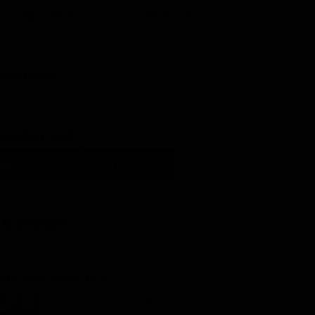
Lista Canali
Film in TV
BBLICITÀ
ARICA L'APP
LM STASERA
I ULTIMI ARTICOLI
Tutto per la mia famiglia 2,
replica puntata 7 agosto in