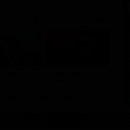
21:40
21:30
1 - Ep. 1
i del BarLume
Comedy Match
TV
Show
Sky
Dazn
Rsi
oli | C.F. P.Iva: 08723421213
Chi siamo
Lo staff
Contatta