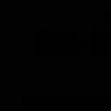
21:15
Stagione 
La vera storia del Colosseo: ascesa e caduta
I delitt
Documentario
Serie 
Altri Canali DTV
© 2025 SuperGuidaTV Srl | Via Cimarosa 65 - 80127 Nap