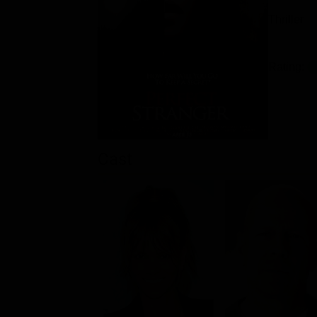
Thriller
Rating:
Cast