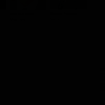
Richard Portnow
Giovanni Ribisi
Gary Do
Narron
Miles Haley
Cameron
SE