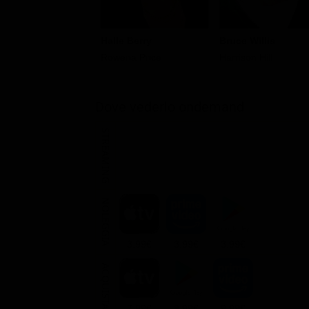
Halle Berry
Bruce Willis
Rowena Price
Harrison Hill
Dove vederlo ondemand
STREAMING
NOLEGGIA
3.99€
3.99€
3.99€
ACQUISTA
7.99€
8.99€
9.99€