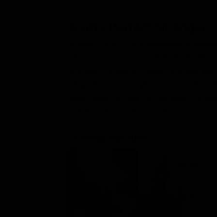
Classifiche
Trama Perfect Stranger
Migliori film
Rowena Price è una giornalista intrapren
Migliori Serie TV
alterco con il suo capo redattore, decide di 
di un'amica d'infanzia, legato al mondo del w
indagare sul caso in prima persona. Durante 
Miles, mentre si trova ad affrontare l'amb
ambizioso e ricco di incognite.
Scheda del film
Regia: J
US 2007