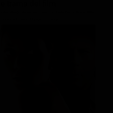
 e trama del film
riller, diretto da James Foley, con Halle Berry, Bruce Willis,
 Florencia Lozano. Durata 110 minuti.