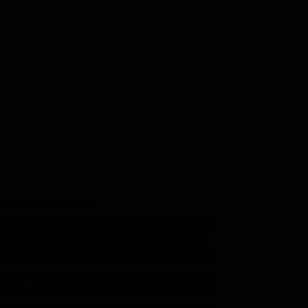
urdan
Florencia Lozano
Nicki Aycox
Lt. Tejada
Grace
GUICI SUI SOCIAL
540,000
Fans
MI PIACE
550,000
Follower
SEGUI
9,300
Follower
SEGUI