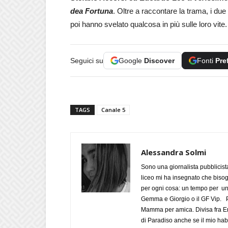
dea Fortuna
. Oltre a raccontare la trama, i du
poi hanno svelato qualcosa in più sulle loro vite
Seguici su
Google
Discover
Fonti
Pre
TAGS
Canale 5
Alessandra Solmi
Sono una giornalista pubblicist
liceo mi ha insegnato che biso
per ogni cosa: un tempo per un
Gemma e Giorgio o il GF Vip. Po
Mamma per amica. Divisa fra Em
di Paradiso anche se il mio habi