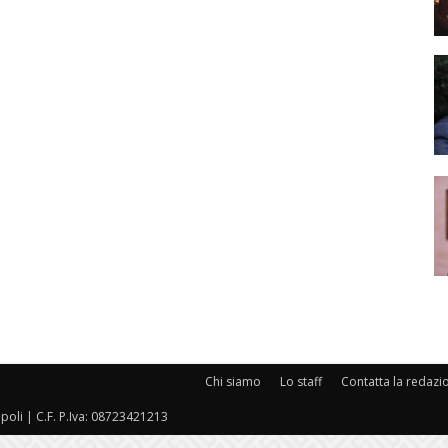
Chi siamo
Lo staff
Contatta la redazi
oli | C.F. P.Iva: 08723421213