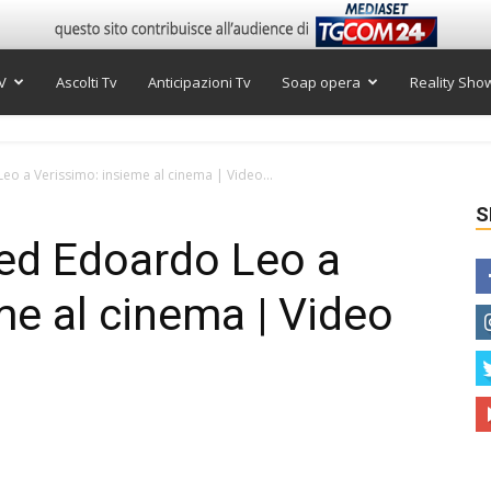
V
Ascolti Tv
Anticipazioni Tv
Soap opera
Reality Sho
eo a Verissimo: insieme al cinema | Video...
S
 ed Edoardo Leo a
me al cinema | Video