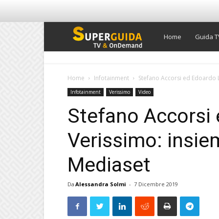
Super
Home
Guida T
Guida
Home
Infotainment
Stefano Accorsi ed Edoardo L
Infotainment
Verissimo
Video
TV
Stefano Accorsi
Verissimo: insie
Mediaset
Da
Alessandra Solmi
-
7 Dicembre 2019