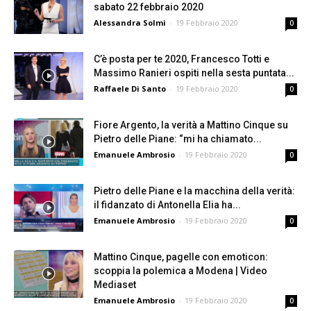
sabato 22 febbraio 2020
Alessandra Solmi
-
19 Febbraio 2020
0
C’è posta per te 2020, Francesco Totti e
Massimo Ranieri ospiti nella sesta puntata...
Raffaele Di Santo
-
19 Febbraio 2020
0
Fiore Argento, la verità a Mattino Cinque su
Pietro delle Piane: “mi ha chiamato...
Emanuele Ambrosio
-
19 Febbraio 2020
0
Pietro delle Piane e la macchina della verità:
il fidanzato di Antonella Elia ha...
Emanuele Ambrosio
-
19 Febbraio 2020
0
Mattino Cinque, pagelle con emoticon:
scoppia la polemica a Modena | Video
Mediaset
Emanuele Ambrosio
-
19 Febbraio 2020
0