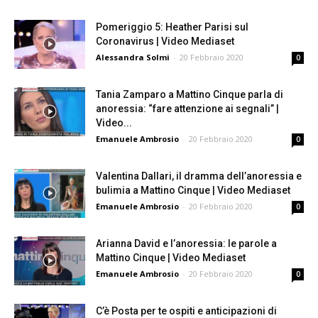
Pomeriggio 5: Heather Parisi sul
Coronavirus | Video Mediaset
Alessandra Solmi
-
20 Febbraio 2020
0
Tania Zamparo a Mattino Cinque parla di
anoressia: “fare attenzione ai segnali” |
Video...
Emanuele Ambrosio
-
20 Febbraio 2020
0
Valentina Dallari, il dramma dell’anoressia e
bulimia a Mattino Cinque | Video Mediaset
Emanuele Ambrosio
-
20 Febbraio 2020
0
Arianna David e l’anoressia: le parole a
Mattino Cinque | Video Mediaset
Emanuele Ambrosio
-
20 Febbraio 2020
0
C’è Posta per te ospiti e anticipazioni di