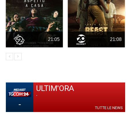
21:05
21:08
ULTIM'ORA
-
-
TUTTE LE NEWS