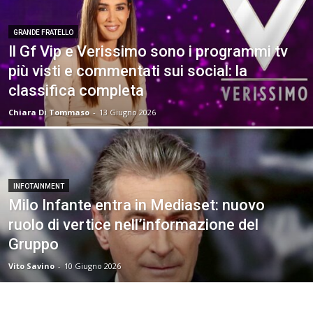
GRANDE FRATELLO
Il Gf Vip e Verissimo sono i programmi tv
più visti e commentati sui social: la
classifica completa
Chiara Di Tommaso
-
13 Giugno 2026
INFOTAINMENT
Milo Infante entra in Mediaset: nuovo
ruolo di vertice nell’informazione del
Gruppo
Vito Savino
-
10 Giugno 2026