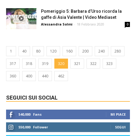
Pomeriggio 5: Barbara d’Urso ricorda la
gaffe di Asia Valente | Video Mediaset
Alessandra Solmi
-
18 Febbraio 2020
0
1
40
80
120
160
200
240
280
317
318
319
320
321
322
323
360
400
440
462
SEGUICI SUI SOCIAL
540,000
Fans
MI PIACE
550,000
Follower
SEGUI