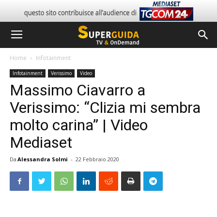
Home
Infotainment
Infotainment
Verissimo
Video
Massimo Ciavarro a
Verissimo: “Clizia mi sembra
molto carina” | Video
Mediaset
Da
Alessandra Solmi
-
22 Febbraio 2020