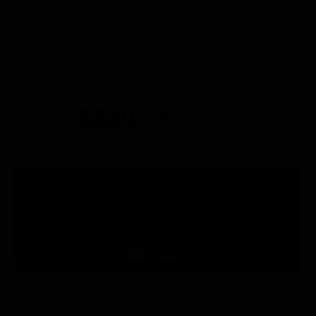
ACQUISTA
Posizione in classifica Justwatch
Posizione attuale
Posizioni guadagnate
#13229
6
Trailer del film Ruslan