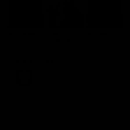
Steven Seagal
Dmitry
Igor Jijikine
R
Ruslan Drachev
Chepovetsky
Mikhail
T
Stephan
Dove vederlo ondemand
STREAMING
Flat
Flat
NOLEGGIA