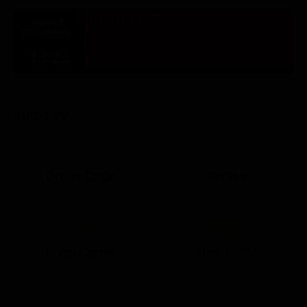
ULTIM'ORA
Ceuta, 007 spagnoli: "Credibile appello social per
nuovo assalto il 15 agosto"
13:25
TUTTE LE NEWS
GUIDA TV
Ora in Onda
Serata
21:05
21:13
22:49
23:02
23:23
21:07
21:15
22:50
23:05
23:28
Lista Canali
Film in TV