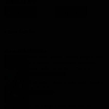
SCARICA L'APP
FILM STASERA
GLI ULTIMI ARTICOLI
Darko Perić e Berardo Carboni al Magna Graecia
Film Festival: “Abbiamo scelto la favola per
parlare della crisi climatica”- Intervista
Le interviste in esclusiva
6 Agosto 2026
Programmi TV del pomeriggio di oggi | giovedì 6
agosto 2026
Anticipazioni Tv
6 Agosto 2026
Ascolti tv 5 agosto 2026: Teo e Zodì – Un