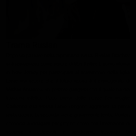
Le interviste in esclusiva
Tempesta D’amore
Temptation Island
Film da vedere
Il Paradiso delle signore
Ultima Fermata
Piattaforme streaming
Un Posto al Sole
Talent show
Apple TV Plus
Segreti di Famiglia
Trama Ruslan
Infotainment
Discovery Plus
The Family
Game Show
Disney plus
Dopo un passato nella diplomazia russa, Ruslan Drachev
si è reinventato come autore di libri thriller. L'uomo ritorna
Uomini e Donne
NetFlix
in New Jersey per partecipare al matrimonio della figlia
Gossip
Now TV
Lanie ma scopre che il futuro sposo è il primogenito di
Sport in tv
Paramount Plus
Mikhail Abramov, un potente gangster con il quale ha dei
trascorsi infelici. Poco prima delle nozze l'ex moglie
Cartoni Anime e Manga
Prime Video
Catherine e la stessa Lanie vengono aggredite: la prima
Vip e Personaggi Tv
RaiPlay
resta uccisa, la seconda viene gravemente ferita. Ruslan
Musica
comincia a indagare per proprio conto con l'intenzione di
Oroscopo Paolo Fox
scoprire i colpevoli e vendicarsi, trovando la