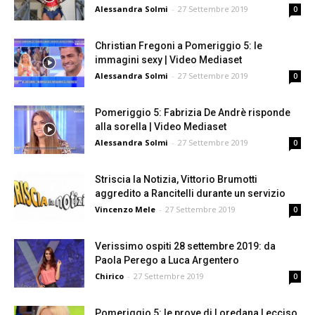
Alessandra Solmi
-
27 Settembre 2019
0
Christian Fregoni a Pomeriggio 5: le
immagini sexy | Video Mediaset
Alessandra Solmi
-
27 Settembre 2019
0
Pomeriggio 5: Fabrizia De Andrè risponde
alla sorella | Video Mediaset
Alessandra Solmi
-
27 Settembre 2019
0
Striscia la Notizia, Vittorio Brumotti
aggredito a Rancitelli durante un servizio
Vincenzo Mele
-
27 Settembre 2019
0
Verissimo ospiti 28 settembre 2019: da
Paola Perego a Luca Argentero
Chirico
-
27 Settembre 2019
0
Pomeriggio 5: le prove di Loredana Lecciso