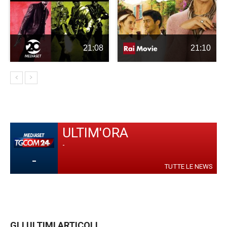
21:08
21:10
ULTIM'ORA
-
-
TUTTE LE NEWS
GLI ULTIMI ARTICOLI