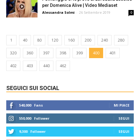
per Domenica Alive | Video Mediaset
Alessandra Solmi
-
26 Settembre 2019
0
1
40
80
120
160
200
240
280
320
360
397
398
399
400
401
402
403
440
462
SEGUICI SUI SOCIAL
540,000
Fans
MI PIACE
550,000
Follower
SEGUI
9,300
Follower
SEGUI