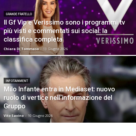
GRANDE FRATELLO
Il Gf Vip e Verissimo sono i programmi tv
più visti e commentati sui social: la
classifica completa
Chiara Di Tommaso
-
13 Giugno 2026
INFOTAINMENT
Milo Infante entra in Mediaset: nuovo
ruolo di vertice nell’informazione del
Gruppo
Vito Savino
-
10 Giugno 2026