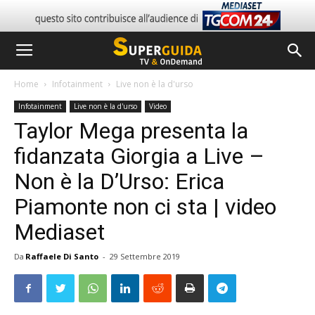
Home
Infotainment
Live non è la d'urso
Infotainment
Live non è la d'urso
Video
Taylor Mega presenta la
fidanzata Giorgia a Live –
Non è la D’Urso: Erica
Piamonte non ci sta | video
Mediaset
Da
Raffaele Di Santo
-
29 Settembre 2019