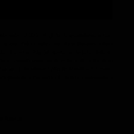
lla minaccia di Gozer, gli Acchiappafantasmi si sono
 in proprio. Peter conduce uno show televisivo a tema
uto di ricerca, Ray ha aperto un negozio dedicato
mbini. Quando Dana, ex di Peter, è al centro di un
roprio i Ghostbusters affinché la aiutino. E i quattro
 ectoplasmatica che rischia di mettere a soqquadro la
an Reitman