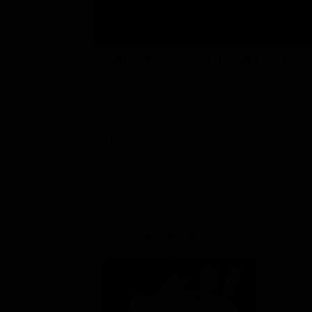
Classifiche
Migliori film
Trama Ghostbusters II
Migliori Serie TV
Cinque anni dopo aver salvato New York da
divisi e ognuno di loro ha cercato fortuna
paranormale, Egog lavora presso un istit
all'occulto e Winston anima feste per ba
inquietante fenomeno paranormale, contatta p
si trovano di nuovo ad affrontare un'entità
Grande Mela.
Scheda del film
Regia: Iv