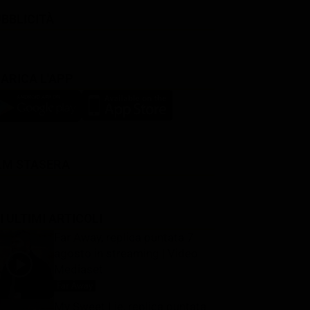
BBLICITÀ
ARICA L'APP
LM STASERA
I ULTIMI ARTICOLI
Far Away, replica puntata 7
agosto in streaming | Video
Mediaset
Far Away
7 Agosto 2026
My Sweet Lie, replica puntata