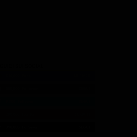
GUICI SUI SOCIAL
540,000
Fans
MI PIACE
550,000
Follower
SEGUI
9,300
Follower
SEGUI
290,000
Iscritti
ISCRIVITI
21:00
21:10
21:15
21:20
23:06
23:19
21:05
21:10
21:15
21:33
23:10
23:30
310,000
Follower
SEGUI