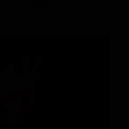
 e trama del film
 Commedia, Fantastico, diretto da Ivan Reitman, con Bill
on, Sigourney Weaver, Rick Moranis. Durata 108 minuti. In
inema Comedy HD.