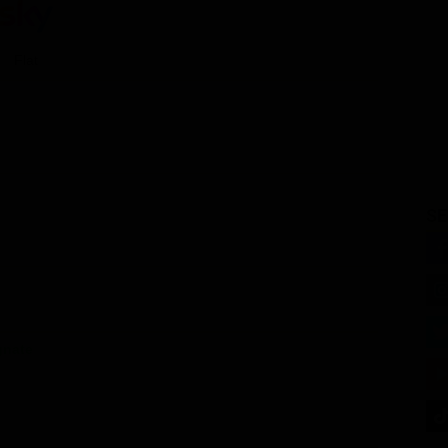
Flat
SE
gnate