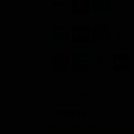
STREAMING
Flat
Flat
Flat
Flat
NOLEGGIA
3.99€
3.99€
3.99€
3.99€
ACQUISTA
8.99€
7.99€
8.99€
7.99€
Posizione in classifica Justwatch
Posizione attuale
Posizioni guada
#8830
6
Trailer del film Ghostbusters II