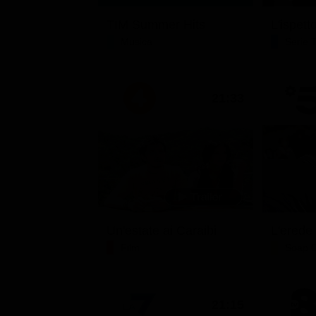
TIM Summer Hits
L'ispett
Musica
Serie 
21:33
Un'estate ai Caraibi
L'erede
Film
Soap 
21:15