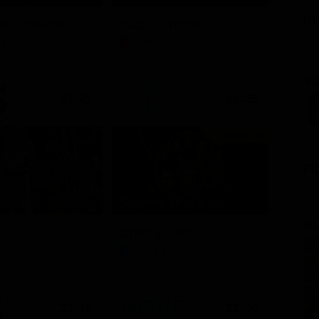
PU
ore Coliandro
Itaca - Il ritorno
TV
Film
SC
21:21
21:25
Prima TV
FI
Stagione 14 - Ep. 10
GL
Chicago Fire
Opera
Serie TV
21:40
21:30