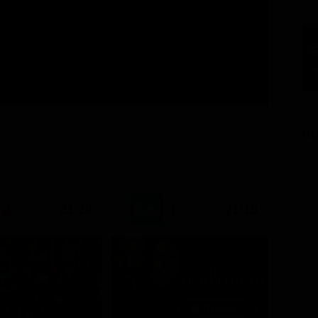
GU
21:20
21:15
7 - Ep. 2