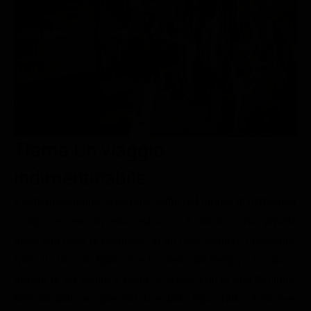
Le interviste in esclusiva
Tempesta D’amore
Temptation Island
Film da vedere
Il Paradiso delle signore
Ultima Fermata
Piattaforme streaming
Un Posto al Sole
Talent show
Apple TV Plus
Segreti di Famiglia
Infotainment
Discovery Plus
The Family
Game Show
Disney plus
Trama Un viaggio
Uomini e Donne
NetFlix
indimenticabile
Gossip
Now TV
Sport in tv
Paramount Plus
Il settantaseienne Amadeus soffre del morbo di Alzheimer
e dopo essere rimasto vedovo si è ritirato a vita privata
Cartoni Anime e Manga
Prime Video
nella sua casa di proprietà, in un caos sempre crescente.
Vip e Personaggi Tv
RaiPlay
Nick, il suo solo figlio, si è trasferito da tempo a Londra e
Musica
decide di far venire il padre a vivere con la sua famiglia,
formata dalla moglie Sarah e dalla figlia Tilda. Amadeus
Oroscopo Paolo Fox