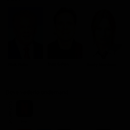
Matt Dillon
Nick Nolte
Emily Mortimer
S
N
Dove vederlo ondemand
STREAMING
Flat