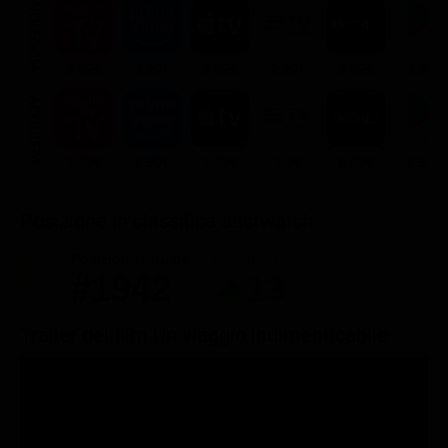
NOLEGGIA
3.99€
3.99€
3.99€
2.99€
3.99€
3.99€
ACQUISTA
7.99€
7.99€
7.99€
7.9€
8.99€
9.99€
Posizione in classifica Justwatch
Posizione attuale
Posizioni guadagnate
#1942
13
Trailer del film Un viaggio indimenticabile