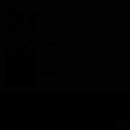
Lo straniero, un convincente adattamento del
romanzo – Recensione
Apple TV Plus
7 Agosto 2026
TIM Summer Hits 2026 Remix stasera in tv su
Rai1: scaletta e cantanti del 7 agosto
Anticipazioni Tv
7 Agosto 2026
Passenger, un horror on the road – La
recensione
Film da vedere
7 Agosto 2026
Chi siamo
Lo staff
Contatta la redazione
Privacy
Disclaimer
Preferenze pubblicitarie
© 2025 SuperGuidaTV Srl | Via Cimarosa 65 - 80127 Napoli | C.F. P.Iva:
08723421213