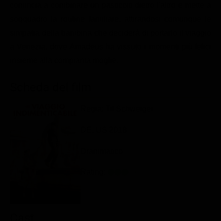
comincia a combinare un pasticcio dietro l'altro e mette a
Classifiche
soqquadro la routine familiare, attirandosi comunque le
Migliori film
simpatia della bambina che deciderà di portarlo il viaggio
Migliori Serie TV
a Venezia, dove Amadeus ha vissuto i momenti più felici
insieme alla compianta moglie.
Scheda del film
Regia: Til Schweiger
DE, US 2018
Drammatico
Rating:
Cast