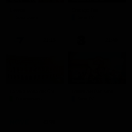
L'erede
Chicago Fire
Soap Opera
Serie TV
21:15
21:40
Stagione 1 - Ep. 1
La vera storia del Colosseo: ascesa e caduta
I delitti del BarLume
Documentario
Serie TV
21:30