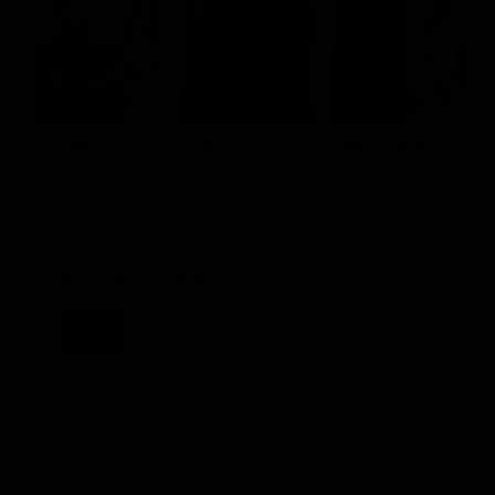
Lino Banfi
Edwige Fenech
Gianni Cavina
M
Domenico
Marianna Tribalzi
Gabriele Arcangeli
Z
Petruzzelli
M
Dove vederlo ondemand
STREAMING
Flat
NOLEGGIA