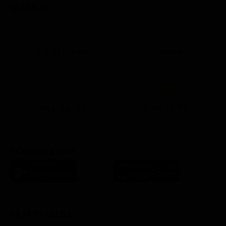
GUIDA TV
Ora in Onda
Serata
21:05
21:10
21:17
22:57
23:10
23:30
21:08
21:15
21:19
23:03
23:10
23:30
Lista Canali
Film in TV
SCARICA L'APP
FILM STASERA