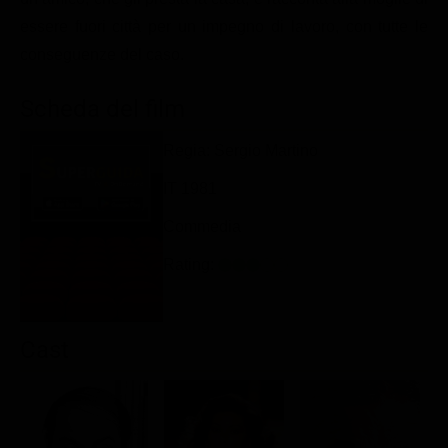
Classifiche
essere fuori città per un impegno di lavoro, con tutte le
conseguenze del caso.
Migliori film
Migliori Serie TV
Scheda del film
Regia: Sergio Martino
IT 1981
Commedia
Rating:
Cast