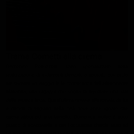
Le interviste in esclusiva
Tempesta D’amore
Temptation Island
Film da vedere
Il Paradiso delle signore
Ultima Fermata
Piattaforme streaming
Un Posto al Sole
Talent show
Apple TV Plus
Segreti di Famiglia
Infotainment
Discovery Plus
The Family
Game Show
Disney plus
Trama Cornetti alla crema
Uomini e Donne
NetFlix
Domenico Petruzzelli, sarto specializzato nella
realizzazione di indumenti clericali, è sposato con prole
Gossip
Now TV
ma durante un viaggio fa la conoscenza dell'affascinante
Sport in tv
Paramount Plus
Marianna, una ragazza che sogna di diventare una star
Cartoni Anime e Manga
Prime Video
della musica lirica. Quest'ultima rimane affascinata da lui
Vip e Personaggi Tv
RaiPlay
e decide di seguirlo nella città dove abita, ignaro che
questi abbia già una famiglia. Domenico inoltre è poco
Musica
pratico di scappatelle e per l'occasione chiede aiuto ad
Oroscopo Paolo Fox
un amico, che gli presta la casa, e racconta alla moglie di