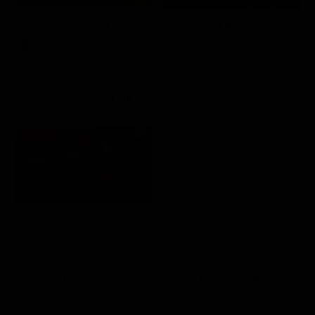
Stagione 1 - Ep. 1
La vera storia del Colosseo: ascesa e caduta
I delitti del BarLume
Documentario
Serie TV
21:30
Comedy Match
Show
Altri Canali DTV
Sky
Dazn
Rsi