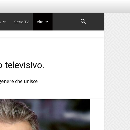
w
Serie TV
Altri
 televisivo.
 genere che unisce