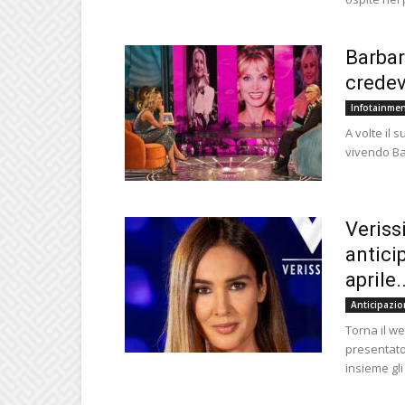
Barbar
credev
Infotainme
A volte il 
vivendo Ba
Veriss
antici
aprile..
Anticipazio
Torna il we
presentato
insieme gli 