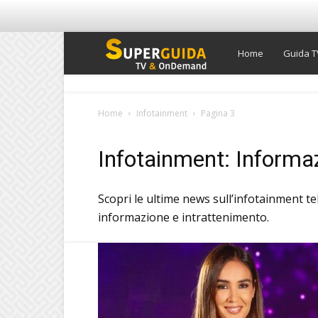
Super
Home
Guida T
Guida
Home
Infotainment
Pagina 3
TV
Infotainment: Informaz
Scopri le ultime news sull’infotainment te
informazione e intrattenimento.