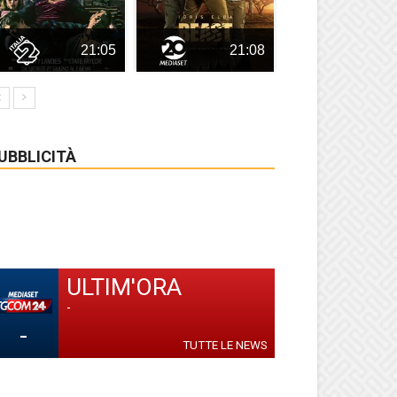
21:05
21:08
UBBLICITÀ
ULTIM'ORA
-
-
TUTTE LE NEWS