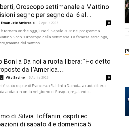
berti, Oroscopo settimanale a Mattino
isioni segno per segno dal 6 al...
Emanuele Ambrosio
-
7 Aprile 2026
0
i è tornata anche oggi, lunedì 6 aprile 2026 nel programma
 Mattino 5 con l’Oroscopo della settimana. La famosa astrologa,
 programma del mattino...
P
o Boni a Da noi a ruota libera: “Ho detto
roposte dall’America....
Vito Savino
-
5 Aprile 2026
nt
0
i è stato ospite di Francesca Fialdini a Da noi… a ruota libera
ata andata in onda nel giorno di Pasqua, regalando...
imo di Silvia Toffanin, ospiti ed
pazioni di sabato 4 e domenica 5