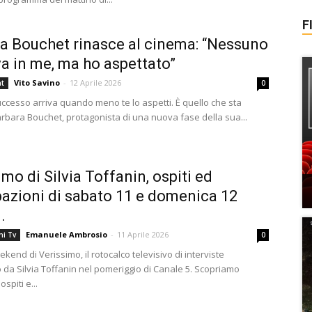
F
a Bouchet rinasce al cinema: “Nessuno
a in me, ma ho aspettato”
Vito Savino
-
12 Aprile 2026
nt
0
successo arriva quando meno te lo aspetti. È quello che sta
rbara Bouchet, protagonista di una nuova fase della sua...
imo di Silvia Toffanin, ospiti ed
pazioni di sabato 11 e domenica 12
.
Emanuele Ambrosio
-
11 Aprile 2026
ni Tv
0
ekend di Verissimo, il rotocalco televisivo di interviste
 da Silvia Toffanin nel pomeriggio di Canale 5. Scopriamo
ospiti e...