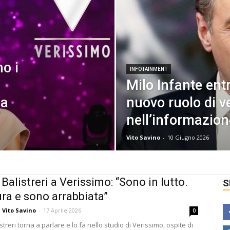
no i
INFOTAINMENT
Milo Infante ent
la
nuovo ruolo di v
nell’informazion
Vito Savino
-
10 Giugno 2026
Balistreri a Verissimo: “Sono in lutto.
S
ra e sono arrabbiata”
Vito Savino
-
17 Aprile 2026
0
streri torna a parlare e lo fa nello studio di Verissimo, ospite di