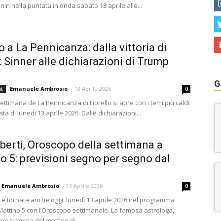
anin nella puntata in onda sabato 18 aprile alle...
o a La Pennicanza: dalla vittoria di
 Sinner alle dichiarazioni di Trump
G
Emanuele Ambrosio
-
13 Aprile 2026
nt
0
ttimana de La Pennicanza di Fiorello si apre con i temi più caldi
ata di lunedì 13 aprile 2026. Dalle dichiarazioni...
berti, Oroscopo della settimana a
o 5: previsioni segno per segno dal
Emanuele Ambrosio
-
13 Aprile 2026
0
i è tornata anche oggi, lunedì 13 aprile 2026 nel programma
 Mattino 5 con l’Oroscopo settimanale. La famosa astrologa,
programma del mattino di...