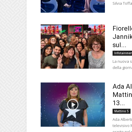
Silvia Toff
Fiorell
Jannik
sul...
Infotainme
La nuova se
della giorn
Ada Al
Mattin
13...
Mattino 5
Ada Albert
televisivo
ospite nel 