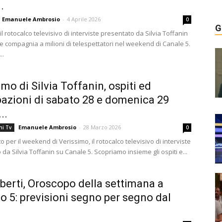
.
Emanuele Ambrosio
-
4 Aprile 2026
0
G
il rotocalco televisivo di interviste presentato da Silvia Toffanin
e compagnia a milioni di telespettatori nel weekend di Canale 5.
..
imo di Silvia Toffanin, ospiti ed
pazioni di sabato 28 e domenica 29
..
Emanuele Ambrosio
-
28 Marzo 2026
ni Tv
0
o per il weekend di Verissimo, il rotocalco televisivo di interviste
da Silvia Toffanin su Canale 5. Scopriamo insieme gli ospiti e...
berti, Oroscopo della settimana a
o 5: previsioni segno per segno dal