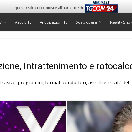
V
Ascolti Tv
Anticipazioni Tv
Soap opera
Reality Sho
ione, Intrattenimento e rotocalco
levisivo: programmi, format, conduttori, ascolti e novità del