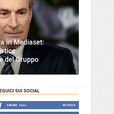
ra in Mediaset:
ertice
e del Gruppo
EGUICI SUI SOCIAL
540,000
Fans
MI PIACE