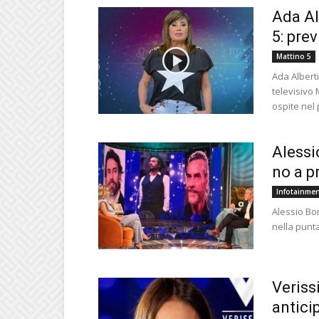
Ada Al
5: prev
Mattino 5
Ada Albert
televisivo
ospite nel
Alessi
no a p
Infotainme
Alessio Bon
nella punt
Veriss
antici