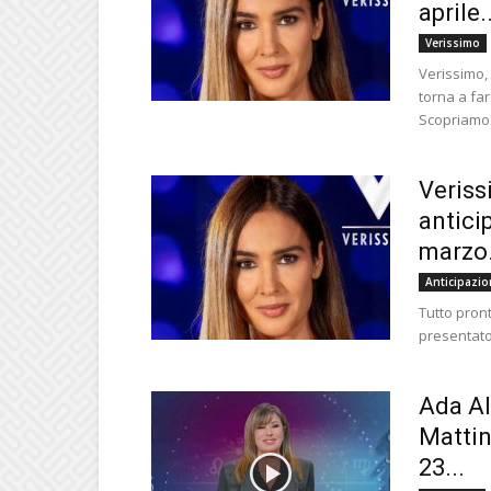
aprile..
Verissimo
Verissimo, 
torna a far
Scopriamo.
Veriss
antici
marzo.
Anticipazio
Tutto pront
presentato 
Ada Al
Mattin
23...