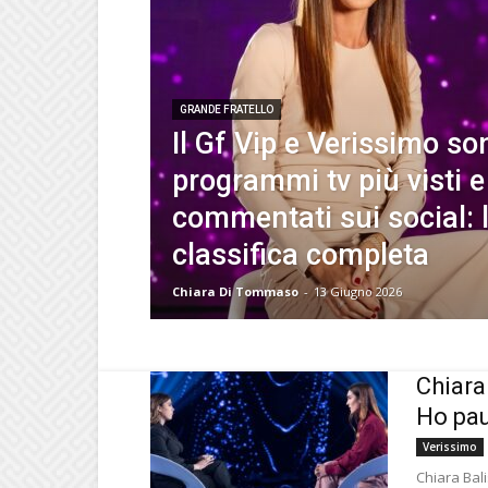
GRANDE FRATELLO
Il Gf Vip e Verissimo so
programmi tv più visti e
commentati sui social: 
classifica completa
Chiara Di Tommaso
-
13 Giugno 2026
Chiara 
Ho pau
Verissimo
Chiara Bali