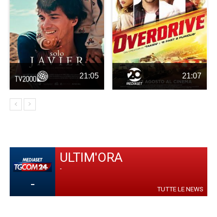
21:05
21:07
ULTIM'ORA
-
-
TUTTE LE NEWS