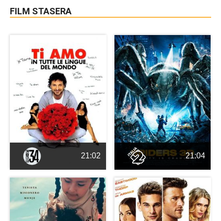
FILM STASERA
21:02
21:04