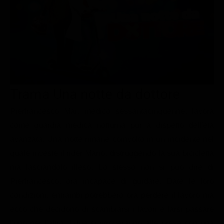
Le interviste in esclusiva
Tempesta D’amore
Temptation Island
Film da vedere
Il Paradiso delle signore
Ultima Fermata
Piattaforme streaming
Un Posto al Sole
Talent show
Apple TV Plus
Segreti di Famiglia
Infotainment
Discovery Plus
The Family
Game Show
Disney plus
Trama Una notte da dottore
Uomini e Donne
NetFlix
Pierfrancesco Mai, medico sessantacinquenne, lavora
come guardia medica notturna pur a dispetto dell'età
Gossip
Now TV
avanzata. Una notte rimane coinvolto in un incidente nel
Sport in tv
Paramount Plus
quale investe il rider Mario, distruggendo la sua bicicletta
Cartoni Anime e Manga
Prime Video
ma lasciandolo illeso. Lo stesso non si può dire di
Vip e Personaggi Tv
RaiPlay
Pierfrancesco, ora incapace di guidare. Date le loro
condizioni, entrambi potrebbero ora perdere il lavoro ma
Musica
ecco che decidono di scambiarsi i lavori e farsi passare
Oroscopo Paolo Fox
l'uno per l'altro. I due si ritroveranno alle prese con una