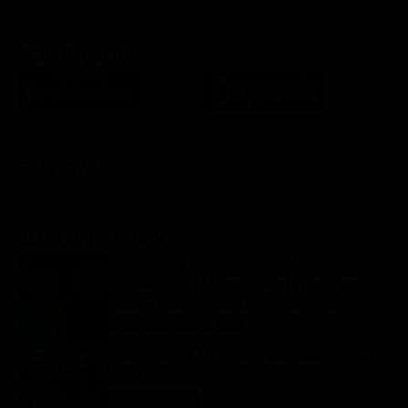
SCARICA L'APP
FILM STASERA
GLI ULTIMI ARTICOLI
Darko Perić e Berardo Carboni al Magna Graecia
Film Festival: “Abbiamo scelto la favola per
parlare della crisi climatica”- Intervista
Le interviste in esclusiva
6 Agosto 2026
Programmi TV del pomeriggio di oggi | giovedì 6
agosto 2026
Anticipazioni Tv
6 Agosto 2026