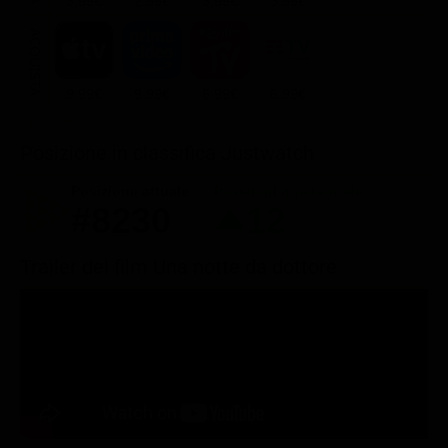
3.99€
2.99€
3.99€
3.99€
ACQUISTA
9.99€
9.99€
6.99€
6.99€
Posizione in classifica Justwatch
Posizione attuale
Posizioni guadagnate
#8230
12
Trailer del film Una notte da dottore