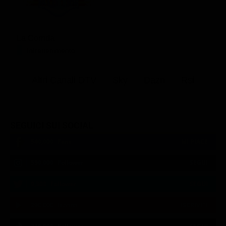
La Corrida
Intrattenimento
Altri Canali DTV
Sky
Dazn
Rsi
SEGUICI SUI SOCIAL
540,000
Fans
MI PIACE
550,000
Follower
SEGUI
9,300
Follower
SEGUI
290,000
Iscritti
ISCRIVITI