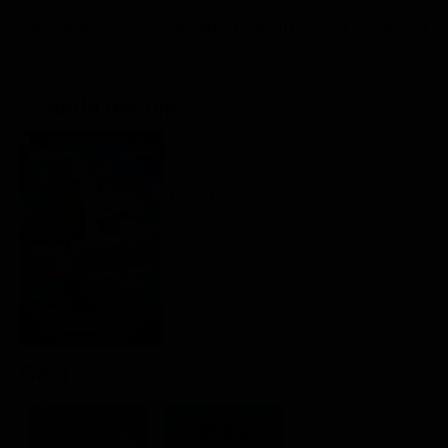
Classifiche
serie di disavventure, durante le quali nascerà anche una
bella amicizia.
Migliori film
Migliori Serie TV
Scheda del film
Regia: Guido Chiesa
IT 2021
Commedia
Rating:
Cast