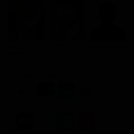
Diego
Frank Matano
Francesco Russo
C
Abatantuono
Mario
Antonio
S
Pierfrancesco Mai
Dove vederlo ondemand
STREAMING
Flat
Flat
Flat
Flat
NOLEGGIA