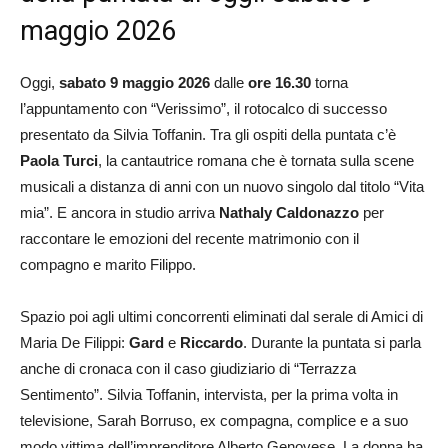
maggio 2026
Oggi,
sabato 9 maggio 2026
dalle
ore 16.30
torna
l’appuntamento con “Verissimo”, il rotocalco di successo
presentato da Silvia Toffanin. Tra gli ospiti della puntata c’è
Paola Turci
, la cantautrice romana che è tornata sulla scene
musicali a distanza di anni con un nuovo singolo dal titolo “Vita
mia”. E ancora in studio arriva
Nathaly Caldonazzo
per
raccontare le emozioni del recente matrimonio con il
compagno e marito Filippo.
Spazio poi agli ultimi concorrenti eliminati dal serale di Amici di
Maria De Filippi:
Gard
e
Riccardo
. Durante la puntata si parla
anche di cronaca con il caso giudiziario di “Terrazza
Sentimento”. Silvia Toffanin, intervista, per la prima volta in
televisione, Sarah Borruso, ex compagna, complice e a suo
modo vittima dell’imprenditore Alberto Genovese. La donna ha