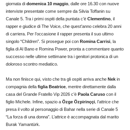
giornata di
domenica 10 maggio
, dalle ore 16.30 con nuove
interviste presentate come sempre da Silvia Toffanin su
Canale 5. Tra i primi ospiti della puntata c’è
Clementino
, il
rapper e giudice di The Voice, che quest’anno celebra 20 anni
di carriera. Per l’occasione il rapper presenta il suo ultimo
singolo “Children”. Si prosegue poi con
Romina Carrisi
, la
figlia di Al Bano e Romina Power, pronta a commentare quanto
successo nelle ultime settimane tra i genitori protonica di un
doloroso scontro mediatico.
Ma non finisce qui, visto che tra gli ospiti arriva anche
Nek
in
compagnia della
figlia Beatrice
, mentre direttamente dalla
casa del Grande Fratello Vip 2026 c’è
Paola Caruso
con il
figlio Michele. Infine, spazio a
Özge Özpirinççi
, l’attrice che
presa il volto al personaggio di Bahar nella serie di Canale 5
“La forza di una donna”. L’attrice è accompagnata dal marito
Burak Yamantürk.