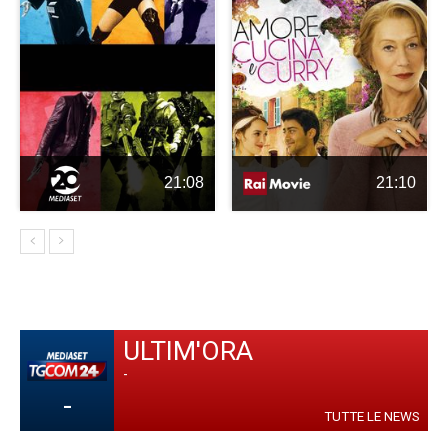
21:08
21:10
ULTIM'ORA
-
-
TUTTE LE NEWS