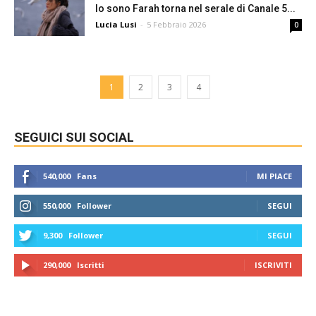
Io sono Farah torna nel serale di Canale 5...
Lucia Lusi
-
5 Febbraio 2026
0
1
2
3
4
SEGUICI SUI SOCIAL
540,000
Fans
MI PIACE
550,000
Follower
SEGUI
9,300
Follower
SEGUI
290,000
Iscritti
ISCRIVITI