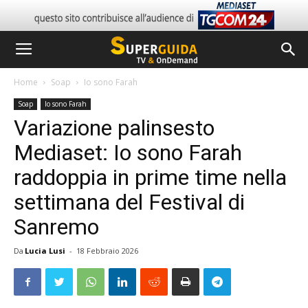
Home
Soap
Io sono Farah
Soap
Io sono Farah
Variazione palinsesto
Mediaset: Io sono Farah
raddoppia in prime time nella
settimana del Festival di
Sanremo
Da
Lucia Lusi
-
18 Febbraio 2026