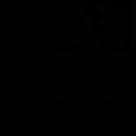
Le interviste in esclusiva
Tempesta D’amore
Temptation Island
Film da vedere
Il Paradiso delle signore
Ultima Fermata
Piattaforme streaming
Un Posto al Sole
Talent show
Apple TV Plus
Segreti di Famiglia
Infotainment
Discovery Plus
The Family
Game Show
Disney plus
Trama Mechanic: Resurrection
Uomini e Donne
NetFlix
Dopo aver finto la propria morte, Arthur Bishop se la sta in
realtà spassando a Rio de Janeiro. Il passato bussa alla
Gossip
Now TV
porta quando il losco Crain, un potente uomo d'affari,
Sport in tv
Paramount Plus
riesce a rintracciarlo e lo obbliga sotto ricatto ad uccidere
Cartoni Anime e Manga
Prime Video
tre individui chiave in altrettanti parti del mondo. Bishop
Vip e Personaggi Tv
RaiPlay
riesce a scappare e si rifugia da una sua vecchia
conoscenza, Mei, che vive in un paradisiaco villaggio
Musica
thailandese dove conosce la bella Gina, professoressa in
Oroscopo Paolo Fox
un campo profughi. Quando la ragazza viene catturata da