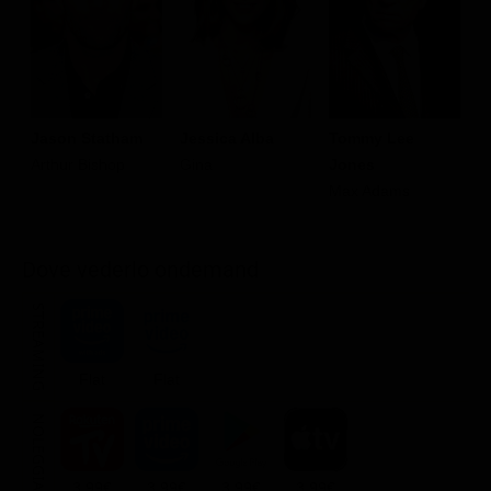
Jason Statham
Jessica Alba
Tommy Lee
M
Arthur Bishop
Gina
Jones
M
Max Adams
Dove vederlo ondemand
STREAMING
Flat
Flat
NOLEGGIA
3.99€
3.99€
3.99€
3.99€