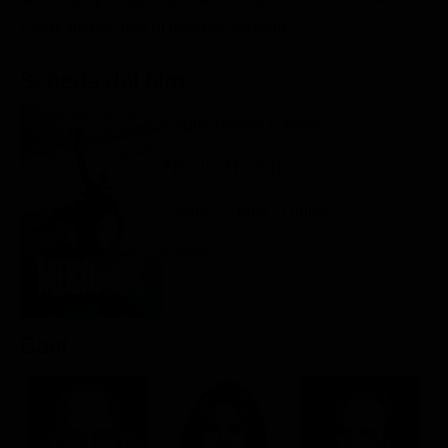
Classifiche
Crain, Bishop farà di tutto per salvarla.
Migliori film
Scheda del film
Migliori Serie TV
Regia: Dennis Gansel
FR, US, TH 2016
Azione / Crime / Thriller
Rating:
Cast