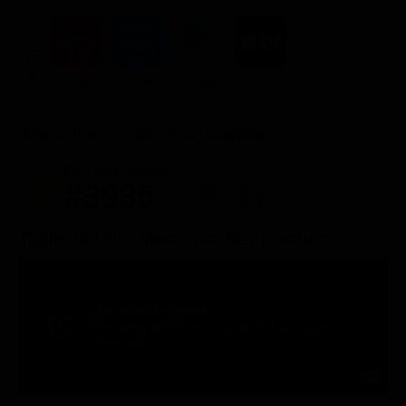
ACQUISTA
5.99€
5.99€
5.99€
5.99€
Posizione in classifica Justwatch
Posizione attuale
Posizioni perse
#3935
-17
Trailer del film Mechanic: Resurrection