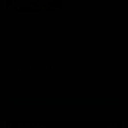
Amichevoli estate 2026
Sport
Altri Canali DTV
Sky
Dazn
Rsi
SEGUICI SUI SOCIAL
540,000
Fans
MI PIACE
550,000
Follower
SEGUI
9,300
Follower
SEGUI
290,000
Iscritti
ISCRIVITI
310,000
Follower
SEGUI